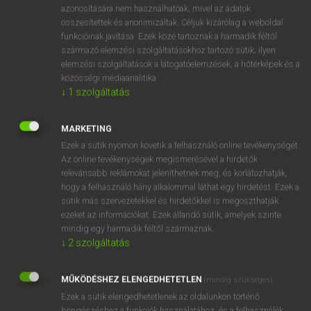
azonosítására nem használhatóak, mivel az adatok
ige
adapt
alkalmaz (vmt vmre)
összesítettek és anonimizáltak. Céljuk kizárólag a weboldal
funkcióinak javítása. Ezek közé tartoznak a harmadik féltől
átdolgoz
származó elemzési szolgáltatásokhoz tartozó sütik; ilyen
adaptál
elemzési szolgáltatások a látogatóelemzések, a hőtérképek és a
átalakít
közösségi médiaanalitika.
↓
1
szolgáltatás
⚲ adapt
keresése szótárainkban
MARKETING
Ezek a sütik nyomon követik a felhasználó online tevékenységét.
Az online tevékenységek megismerésével a hirdetők
relevánsabb reklámokat jeleníthetnek meg, és korlátozhatják,
hogy a felhasználó hány alkalommal láthat egy hirdetést. Ezek a
DÍJMENTES ANGOL SZÓTÁR
sütik más szervezetekkel és hirdetőkkel is megoszthatják
ezeket az információkat. Ezek állandó sütik, amelyek szinte
ádámkosztüm
mindig egy harmadik féltől származnak.
↓
2
szolgáltatás
Adam's apple
Adam’s apple
MŰKÖDÉSHEZ ELENGEDHETETLEN
(mindig szükséges)
adandó
Ezek a sütik elengedhetetlenek az oldalunkon történő
böngészéshez,a funkciók használatához, és a felhasználók