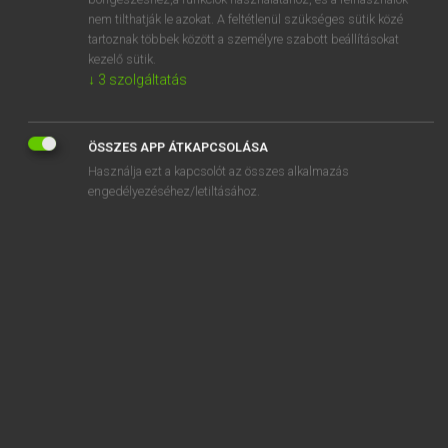
adapt
nem tilthatják le azokat. A feltétlenül szükséges sütik közé
adaptability
tartoznak többek között a személyre szabott beállításokat
kezelő sütik.
adaptable
↓
3
szolgáltatás
adaptál
adaptation
ÖSSZES APP ÁTKAPCSOLÁSA
Használja ezt a kapcsolót az összes alkalmazás
engedélyezéséhez/letiltásához.
SZOTAR.NET APPLIKÁCIÓ
MICROSOFT OFFICE BŐVÍTMÉNY
BEÉPÜLŐ SZÓTÁRMODUL
ONLINE NYELVVIZSGA
EGYÉNI FELHASZNÁLÓKNAK
TANULÓKNAK
OKTATÁSI INTÉZMÉNYEKNEK