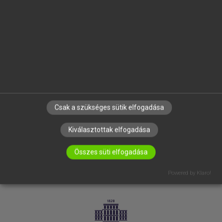
VÁLLALATI MEGOLDÁSOK
SÚGÓ
RÓLUNK
ELÉRHETŐSÉG
SÜTI BEÁLLÍTÁSOK
IRATKOZZ FEL HÍRLEVELÜNKRE!
Csak a szükséges sütik elfogadása
Kiválasztottak elfogadása
Összes süti elfogadása
Powered by Klaro!
LICENCSZERZŐDÉS
ADATVÉDELEM