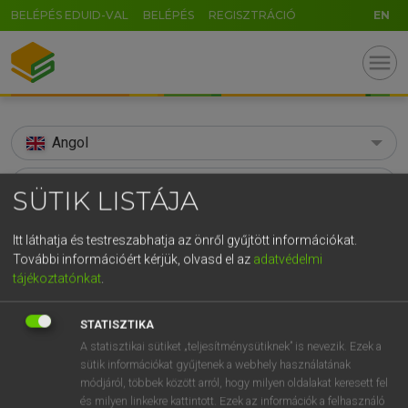
BELÉPÉS EDUID-VAL
BELÉPÉS
REGISZTRÁCIÓ
EN
menu
Angol
search
SÜTIK LISTÁJA
U
GR
KERESÉS
Itt láthatja és testreszabhatja az önről gyűjtött információkat.
5
6
7
8
9
ö
ü
ó
További információért kérjük, olvasd el az
adatvédelmi
TALÁLATOK
117 ms (112 db)
tájékoztatónkat
.
r
t
z
u
i
o
p
ő
ú
adapt
adapt
g
h
j
k
l
é
á
ű
Ω
STATISZTIKA
Díjmentes angol szótár
Angol−magyar egyetemes nagyszótár
A statisztikai sütiket „teljesítménysütiknek” is nevezik. Ezek a
v
b
n
m
,
.
-
AltGr
sütik információkat gyűjtenek a webhely használatának
módjáról, többek között arról, hogy milyen oldalakat keresett fel
Díjmentes angol szótár
arrow_forward_ios
és milyen linkekre kattintott. Ezek az információk a felhasználó