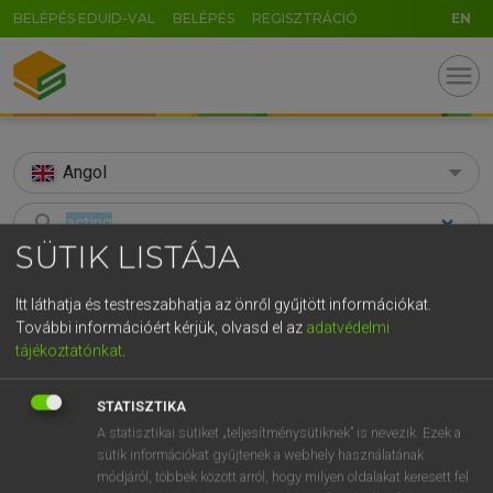
BELÉPÉS EDUID-VAL
BELÉPÉS
REGISZTRÁCIÓ
EN
menu
Angol
search
SÜTIK LISTÁJA
GR
KERESÉS
5
6
7
8
9
ö
ü
ó
Itt láthatja és testreszabhatja az önről gyűjtött információkat.
TALÁLATOK
275 ms (383 db)
További információért kérjük, olvasd el az
adatvédelmi
r
t
z
u
i
o
p
ő
ú
tájékoztatónkat
.
acting
act
actin
g
h
j
k
l
é
á
ű
Ω
Díjmentes angol szótár
Díjmentes angol szótár
Angol−m
STATISZTIKA
v
b
n
m
,
.
-
AltGr
A statisztikai sütiket „teljesítménysütiknek” is nevezik. Ezek a
sütik információkat gyűjtenek a webhely használatának
Díjmentes angol szótár
arrow_forward_ios
módjáról, többek között arról, hogy milyen oldalakat keresett fel