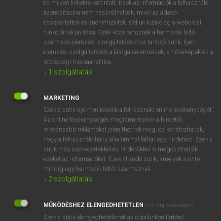
és milyen linkekre kattintott. Ezek az információk a felhasználó
azonosítására nem használhatóak, mivel az adatok
mn
acting
ható
összesítettek és anonimizáltak. Céljuk kizárólag a weboldal
helyettes
funkcióinak javítása. Ezek közé tartoznak a harmadik féltől
ügyvezető
származó elemzési szolgáltatásokhoz tartozó sütik; ilyen
elemzési szolgáltatások a látogatóelemzések, a hőtérképek és a
fn
játék
közösségi médiaanalitika.
színészet
↓
1
szolgáltatás
színjátszás
alakítás
MARKETING
eljátszás
Ezek a sütik nyomon követik a felhasználó online tevékenységét.
→
Az online tevékenységek megismerésével a hirdetők
ige
(Infinitive)
act
relevánsabb reklámokat jeleníthetnek meg, és korlátozhatják,
hogy a felhasználó hány alkalommal láthat egy hirdetést. Ezek a
sütik más szervezetekkel és hirdetőkkel is megoszthatják
⚲ acting
keresése szótárainkban
ezeket az információkat. Ezek állandó sütik, amelyek szinte
mindig egy harmadik féltől származnak.
↓
2
szolgáltatás
DÍJMENTES ANGOL SZÓTÁR
MŰKÖDÉSHEZ ELENGEDHETETLEN
(mindig szükséges)
Ezek a sütik elengedhetetlenek az oldalunkon történő