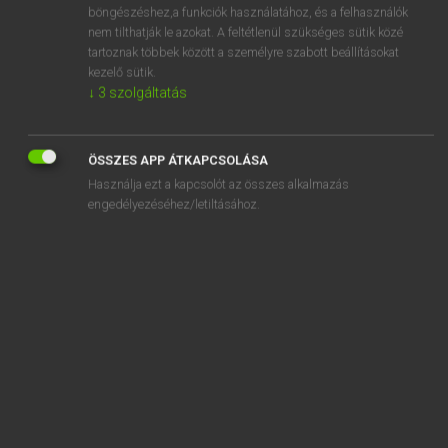
act
böngészéshez,a funkciók használatához, és a felhasználók
nem tilthatják le azokat. A feltétlenül szükséges sütik közé
ACT
tartoznak többek között a személyre szabott beállításokat
act for
kezelő sütik.
↓
3
szolgáltatás
actin
acting
ÖSSZES APP ÁTKAPCSOLÁSA
actinia
Használja ezt a kapcsolót az összes alkalmazás
actinide
engedélyezéséhez/letiltásához.
actinism
actinium
SZOTAR.NET APPLIKÁCIÓ
MICROSOFT OFFICE BŐVÍTMÉNY
BEÉPÜLŐ SZÓTÁRMODUL