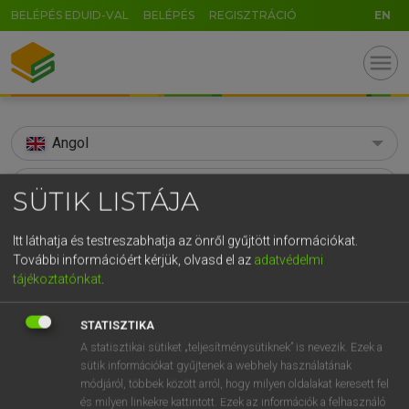
BELÉPÉS EDUID-VAL
BELÉPÉS
REGISZTRÁCIÓ
EN
menu
Angol
search
SÜTIK LISTÁJA
GR
KERESÉS
Itt láthatja és testreszabhatja az önről gyűjtött információkat.
5
6
7
8
9
ö
ü
ó
További információért kérjük, olvasd el az
adatvédelmi
TALÁLATOK
231 ms (328 db)
tájékoztatónkat
.
r
t
z
u
i
o
p
ő
ú
accountancy
accountancy
g
h
j
k
l
é
á
ű
Ω
STATISZTIKA
Díjmentes angol szótár
Angol−magyar egyetemes nagyszótár
A statisztikai sütiket „teljesítménysütiknek” is nevezik. Ezek a
v
b
n
m
,
.
-
AltGr
sütik információkat gyűjtenek a webhely használatának
módjáról, többek között arról, hogy milyen oldalakat keresett fel
Díjmentes angol szótár
arrow_forward_ios
és milyen linkekre kattintott. Ezek az információk a felhasználó