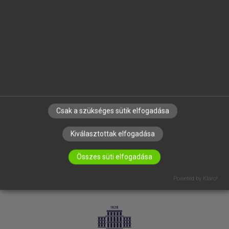
VÁLLALATI MEGOLDÁSOK
SÚGÓ
RÓLUNK
ELÉRHETŐSÉG
SÜTI BEÁLLÍTÁSOK
IRATKOZZ FEL HÍRLEVELÜNKRE!
Csak a szükséges sütik elfogadása
Kiválasztottak elfogadása
Összes süti elfogadása
Powered by Klaro!
LICENCSZERZŐDÉS
ADATVÉDELEM