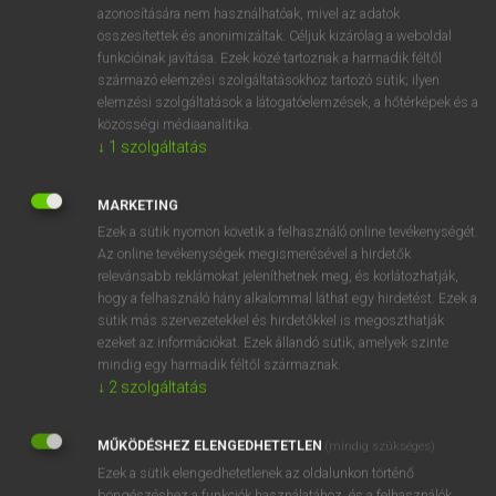
azonosítására nem használhatóak, mivel az adatok
fn
accountancy
könyvelés
összesítettek és anonimizáltak. Céljuk kizárólag a weboldal
funkcióinak javítása. Ezek közé tartoznak a harmadik féltől
könyvvitel
származó elemzési szolgáltatásokhoz tartozó sütik; ilyen
könyvelőség
elemzési szolgáltatások a látogatóelemzések, a hőtérképek és a
könyvvizsgálat
közösségi médiaanalitika.
↓
1
szolgáltatás
⚲ accountancy
keresése szótárainkban
MARKETING
Ezek a sütik nyomon követik a felhasználó online tevékenységét.
Az online tevékenységek megismerésével a hirdetők
relevánsabb reklámokat jeleníthetnek meg, és korlátozhatják,
hogy a felhasználó hány alkalommal láthat egy hirdetést. Ezek a
DÍJMENTES ANGOL SZÓTÁR
sütik más szervezetekkel és hirdetőkkel is megoszthatják
ezeket az információkat. Ezek állandó sütik, amelyek szinte
accost
mindig egy harmadik féltől származnak.
↓
2
szolgáltatás
accouchement
account
MŰKÖDÉSHEZ ELENGEDHETETLEN
(mindig szükséges)
accountable
Ezek a sütik elengedhetetlenek az oldalunkon történő
böngészéshez,a funkciók használatához, és a felhasználók