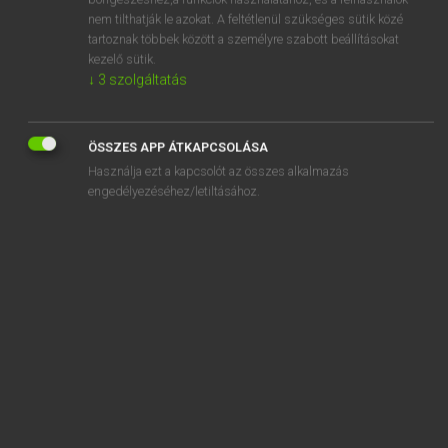
accountancy
nem tilthatják le azokat. A feltétlenül szükséges sütik közé
accountant
tartoznak többek között a személyre szabott beállításokat
kezelő sütik.
account executive
↓
3
szolgáltatás
account for
account holder
ÖSSZES APP ÁTKAPCSOLÁSA
Használja ezt a kapcsolót az összes alkalmazás
engedélyezéséhez/letiltásához.
SZOTAR.NET APPLIKÁCIÓ
MICROSOFT OFFICE BŐVÍTMÉNY
BEÉPÜLŐ SZÓTÁRMODUL
ONLINE NYELVVIZSGA
EGYÉNI FELHASZNÁLÓKNAK
TANULÓKNAK
OKTATÁSI INTÉZMÉNYEKNEK