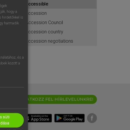
accessible
ához
ségek
ják, hogy a
accession
 hirdetőkkel is
Accession Council
egy harmadik
accession country
accession negotiations
nálatához, és a
öbbek között a
IRATKOZZ FEL HÍRLEVELÜNKRE!
 süti
adása