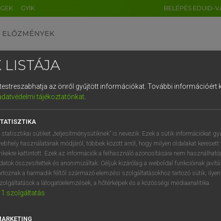
ÉGEK
GYIK
BELÉPÉS EDUID-V
ELŐZMÉNYEK
 LISTÁJA
és testreszabhatja az önről gyűjtött információkat.
További információért k
HU
DE
CN
FR
ES
IT
NL
RU
GR
adatvédelmi tájékoztatónkat
.
 A. PÉTER, VARGA GYÖRGY
1
2
3
4
5
6
7
8
9
ol−magyar egyetemes nagyszótár
TATISZTIKA
q
w
e
r
t
z
u
i
 statisztikai sütiket „teljesítménysütiknek” is nevezik. Ezek a sütik információkat gy
ebhely használatának módjáról, többek között arról, hogy milyen oldalakat keresett 
a
s
d
f
g
h
j
k
l
é
inkekre kattintott. Ezek az információk a felhasználó azonosítására nem használható
datok összesítettek és anonimizáltak. Céljuk kizárólag a weboldal funkcióinak javít
í
y
x
c
v
b
n
m
,
.
artoznak a harmadik féltől származó elemzési szolgáltatásokhoz tartozó sütik; ilye
zolgáltatások a látogatóelemzések, a hőtérképek és a közösségi médiaanalitika.
VAN ELŐFIZETÉSED?
NINCS ELŐFIZETÉSED
1
szolgáltatás
előfizetésem a teljes szócikk
Nincs regisztrációm és előfiz
megtekintéséhez.
A szótár 2 órás, díjmente
MARKETING