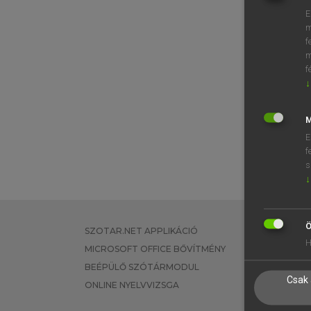
E
m
f
m
f
↓
M
E
f
s
↓
Ö
SZOTAR.NET APPLIKÁCIÓ
EGYÉNI FEL
H
MICROSOFT OFFICE BŐVÍTMÉNY
TANULÓKNA
BEÉPÜLŐ SZÓTÁRMODUL
OKTATÁSI I
Csak 
ONLINE NYELVVIZSGA
VÁLLALATI 