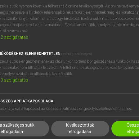
próbaverziójának elindítás
zek a sütik nyomon követik a felhasználó online tevékenységét. Az online tevékeny
BELÉPÉS
regisztrálok és
belépek
.
egismerésével a hirdetők relevánsabb reklámokat jeleníthetnek meg, és korlátozhat
elhasználó hány alkalommal láthat egy hirdetést. Ezek a sütik más szervezetekkel és
egoszthatják ezeket az információkat. Ezek állandó sütik, amelyek szinte mindig 
REGISZTRÁCIÓ
éltől származnak.
2
szolgáltatás
ŰKÖDÉSHEZ ELENGEDHETETLEN
(mindig szükséges)
zek a sütik elengedhetetlenek az oldalunkon történő böngészéshez,a funkciók hasz
elhasználók nem tilthatják le azokat. A feltétlenül szükséges sütik közé tartoznak t
zemélyre szabott beállításokat kezelő sütik.
3
szolgáltatás
SSZES APP ÁTKAPCSOLÁSA
HASZNÁLÓKNAK
SÚGÓ
asználja ezt a kapcsolót az összes alkalmazás engedélyezéséhez/letiltásához.
K
RÓLUNK
NTÉZMÉNYEKNEK
ELÉRHETŐSÉG
a szükséges sütik
Kiválasztottak
Összes
MEGOLDÁSOK
SÜTI BEÁLLÍTÁSOK
elfogadása
elfogadása
elfog