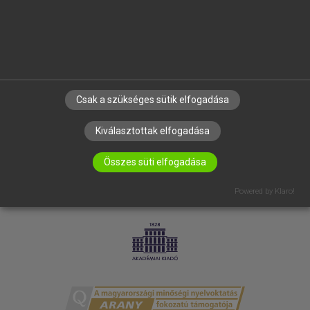
RÓLUNK
ELÉRHETŐSÉG
SÜTI BEÁLLÍTÁSOK
IRATKOZZ FEL HÍRLEVELÜNKRE!
Csak a szükséges sütik elfogadása
Kiválasztottak elfogadása
Összes süti elfogadása
Powered by Klaro!
LICENCSZERZŐDÉS
ADATVÉDELEM