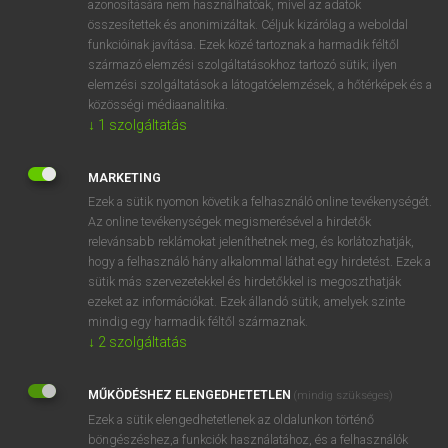
azonosítására nem használhatóak, mivel az adatok
összesítettek és anonimizáltak. Céljuk kizárólag a weboldal
mn
abstemious
mértékletes
funkcióinak javítása. Ezek közé tartoznak a harmadik féltől
származó elemzési szolgáltatásokhoz tartozó sütik; ilyen
elemzési szolgáltatások a látogatóelemzések, a hőtérképek és a
⚲ abstemious
keresése szótárainkban
közösségi médiaanalitika.
↓
1
szolgáltatás
MARKETING
Ezek a sütik nyomon követik a felhasználó online tevékenységét.
DÍJMENTES ANGOL SZÓTÁR
Az online tevékenységek megismerésével a hirdetők
relevánsabb reklámokat jeleníthetnek meg, és korlátozhatják,
absorbing
hogy a felhasználó hány alkalommal láthat egy hirdetést. Ezek a
absorption
sütik más szervezetekkel és hirdetőkkel is megoszthatják
ezeket az információkat. Ezek állandó sütik, amelyek szinte
abstain
mindig egy harmadik féltől származnak.
abstainer
↓
2
szolgáltatás
abstemious
MŰKÖDÉSHEZ ELENGEDHETETLEN
(mindig szükséges)
abstention
Ezek a sütik elengedhetetlenek az oldalunkon történő
abstentionism
böngészéshez,a funkciók használatához, és a felhasználók