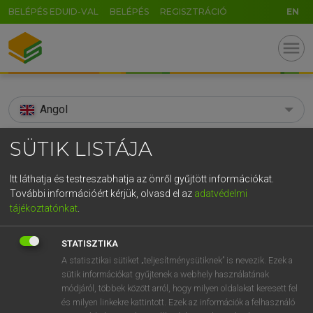
BELÉPÉS EDUID-VAL
BELÉPÉS
REGISZTRÁCIÓ
EN
menu
Angol
search
SÜTIK LISTÁJA
GR
KERESÉS
Itt láthatja és testreszabhatja az önről gyűjtött információkat.
5
6
7
8
9
ö
ü
ó
További információért kérjük, olvasd el az
adatvédelmi
TALÁLATOK
84 ms (7 db)
tájékoztatónkat
.
r
t
z
u
i
o
p
ő
ú
abstemious
abstemious
STATISZTIKA
g
h
j
k
l
é
á
ű
Ω
Díjmentes angol szótár
Angol−magyar egyetemes nagyszótár
A statisztikai sütiket „teljesítménysütiknek” is nevezik. Ezek a
sütik információkat gyűjtenek a webhely használatának
v
b
n
m
,
.
-
AltGr
módjáról, többek között arról, hogy milyen oldalakat keresett fel
Díjmentes angol szótár
arrow_forward_ios
és milyen linkekre kattintott. Ezek az információk a felhasználó