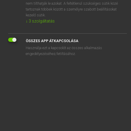
nem tilthatják le azokat. A feltétlenül szükséges sütik közé
abstinence
tartoznak többek között a személyre szabott beállításokat
abstinent
kezelő sütik.
↓
3
szolgáltatás
ÖSSZES APP ÁTKAPCSOLÁSA
SZOTAR.NET APPLIKÁCIÓ
Használja ezt a kapcsolót az összes alkalmazás
engedélyezéséhez/letiltásához.
MICROSOFT OFFICE BŐVÍTMÉNY
BEÉPÜLŐ SZÓTÁRMODUL
ONLINE NYELVVIZSGA
EGYÉNI FELHASZNÁLÓKNAK
TANULÓKNAK
OKTATÁSI INTÉZMÉNYEKNEK
VÁLLALATI MEGOLDÁSOK
SÚGÓ