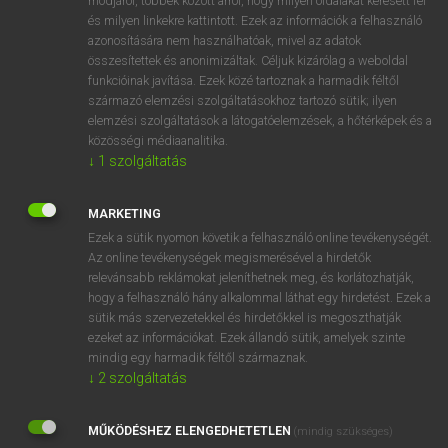
módjáról, többek között arról, hogy milyen oldalakat keresett fel
és milyen linkekre kattintott. Ezek az információk a felhasználó
VAN ELŐFIZETÉSED?
azonosítására nem használhatóak, mivel az adatok
összesítettek és anonimizáltak. Céljuk kizárólag a weboldal
Van előfizetésem a teljes szócikk megtekintéséhez.
funkcióinak javítása. Ezek közé tartoznak a harmadik féltől
származó elemzési szolgáltatásokhoz tartozó sütik; ilyen
BELÉPÉS
elemzési szolgáltatások a látogatóelemzések, a hőtérképek és a
közösségi médiaanalitika.
↓
1
szolgáltatás
MARKETING
Ezek a sütik nyomon követik a felhasználó online tevékenységét.
Az online tevékenységek megismerésével a hirdetők
NINCS ELŐFIZETÉSED?
relevánsabb reklámokat jeleníthetnek meg, és korlátozhatják,
Nincs regisztrációm és előfizetésem. A szótár 2 órás,
hogy a felhasználó hány alkalommal láthat egy hirdetést. Ezek a
díjmentes próbaverziójának elindításához regisztrálok és
sütik más szervezetekkel és hirdetőkkel is megoszthatják
belépek
.
ezeket az információkat. Ezek állandó sütik, amelyek szinte
mindig egy harmadik féltől származnak.
↓
2
szolgáltatás
REGISZTRÁCIÓ
MŰKÖDÉSHEZ ELENGEDHETETLEN
(mindig szükséges)