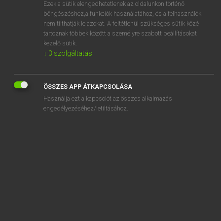
Ezek a sütik elengedhetetlenek az oldalunkon történő
böngészéshez,a funkciók használatához, és a felhasználók
nem tilthatják le azokat. A feltétlenül szükséges sütik közé
Lázár A. Péter, Varga György
tartoznak többek között a személyre szabott beállításokat
MAGYAR−ANGOL EGYETEMES NAGYSZÓTÁR
kezelő sütik.
↓
3
szolgáltatás
Kapcsolódó anyagok
mértékegység
ÖSSZES APP ÁTKAPCSOLÁSA
mértékegység-táblázat
Használja ezt a kapcsolót az összes alkalmazás
mértékes
engedélyezéséhez/letiltásához.
mértékhitelesítés
mértékletes
mértékletesen
mértékletesség
mértékrendszer
mértékszabóság