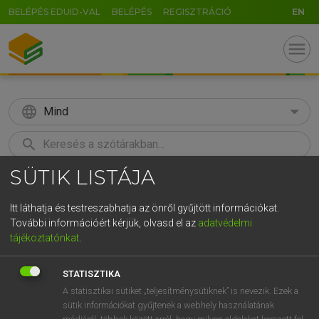
BELÉPÉS EDUID-VAL
BELÉPÉS
REGISZTRÁCIÓ
EN
menu
language
Mind
search
SÜTIK LISTÁJA
GR
KERESÉS
5
6
7
8
9
ö
ü
ó
Itt láthatja és testreszabhatja az önről gyűjtött információkat.
További információért kérjük, olvasd el az
adatvédelmi
r
t
z
u
i
o
p
ő
ú
LÁZÁR A. PÉTER, VARGA GYÖRGY
tájékoztatónkat
.
Magyar−angol egyetemes nagyszótár
g
h
j
k
l
é
á
ű
Ω
STATISZTIKA
v
b
n
m
,
.
-
AltGr
A statisztikai sütiket „teljesítménysütiknek” is nevezik. Ezek a
sütik információkat gyűjtenek a webhely használatának