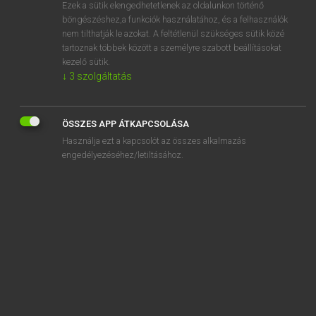
Ezek a sütik elengedhetetlenek az oldalunkon történő
böngészéshez,a funkciók használatához, és a felhasználók
nem tilthatják le azokat. A feltétlenül szükséges sütik közé
Lázár A. Péter, Varga György
tartoznak többek között a személyre szabott beállításokat
MAGYAR−ANGOL EGYETEMES NAGYSZÓTÁR
kezelő sütik.
↓
3
szolgáltatás
Kapcsolódó anyagok
joviális
ÖSSZES APP ÁTKAPCSOLÁSA
jovialitás
Használja ezt a kapcsolót az összes alkalmazás
jóvoltából
engedélyezéséhez/letiltásához.
joyce-i
józan
józan ész
józanon
józanság
józansági teszt