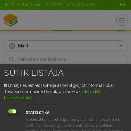
BELÉPÉS EDUID-VAL
BELÉPÉS
REGISZTRÁCIÓ
EN
menu
language
Mind
search
SÜTIK LISTÁJA
GR
KERESÉS
5
6
7
8
9
ö
ü
ó
Itt láthatja és testreszabhatja az önről gyűjtött információkat.
További információért kérjük, olvasd el az
adatvédelmi
r
t
z
u
i
o
p
ő
ú
LÁZÁR A. PÉTER, VARGA GYÖRGY
tájékoztatónkat
.
Magyar−angol egyetemes nagyszótár
g
h
j
k
l
é
á
ű
Ω
STATISZTIKA
v
b
n
m
,
.
-
AltGr
A statisztikai sütiket „teljesítménysütiknek” is nevezik. Ezek a
sütik információkat gyűjtenek a webhely használatának