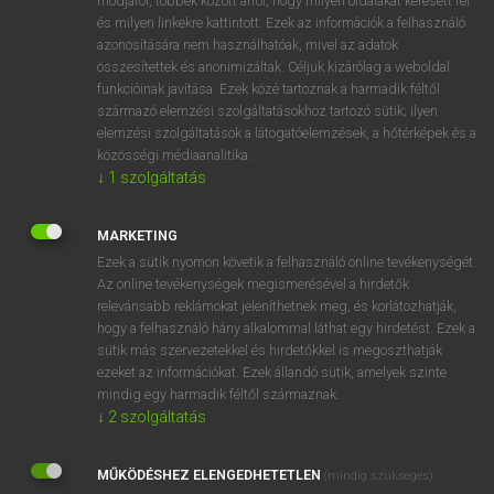
módjáról, többek között arról, hogy milyen oldalakat keresett fel
és milyen linkekre kattintott. Ezek az információk a felhasználó
VAN ELŐFIZETÉSED?
azonosítására nem használhatóak, mivel az adatok
összesítettek és anonimizáltak. Céljuk kizárólag a weboldal
Van előfizetésem a teljes szócikk megtekintéséhez.
funkcióinak javítása. Ezek közé tartoznak a harmadik féltől
származó elemzési szolgáltatásokhoz tartozó sütik; ilyen
BELÉPÉS
elemzési szolgáltatások a látogatóelemzések, a hőtérképek és a
közösségi médiaanalitika.
↓
1
szolgáltatás
MARKETING
Ezek a sütik nyomon követik a felhasználó online tevékenységét.
Az online tevékenységek megismerésével a hirdetők
NINCS ELŐFIZETÉSED?
relevánsabb reklámokat jeleníthetnek meg, és korlátozhatják,
Nincs regisztrációm és előfizetésem. A szótár 2 órás,
hogy a felhasználó hány alkalommal láthat egy hirdetést. Ezek a
díjmentes próbaverziójának elindításához regisztrálok és
sütik más szervezetekkel és hirdetőkkel is megoszthatják
belépek
.
ezeket az információkat. Ezek állandó sütik, amelyek szinte
mindig egy harmadik féltől származnak.
↓
2
szolgáltatás
REGISZTRÁCIÓ
MŰKÖDÉSHEZ ELENGEDHETETLEN
(mindig szükséges)