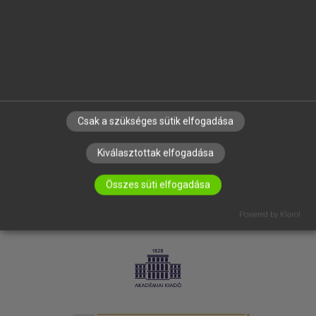
SÚGÓ
RÓLUNK
ELÉRHETŐSÉG
SÜTI BEÁLLÍTÁSOK
IRATKOZZ FEL HÍRLEVELÜNKRE!
Csak a szükséges sütik elfogadása
Kiválasztottak elfogadása
Összes süti elfogadása
Powered by Klaro!
LICENCSZERZŐDÉS
ADATVÉDELEM