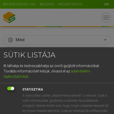
BELÉPÉS EDUID-VAL
BELÉPÉS
REGISZTRÁCIÓ
EN
menu
language
Mind
search
SÜTIK LISTÁJA
GR
KERESÉS
Itt láthatja és testreszabhatja az önről gyűjtött információkat.
5
6
7
8
9
ö
ü
ó
További információért kérjük, olvasd el az
adatvédelmi
tájékoztatónkat
.
r
t
z
u
i
o
p
ő
ú
Díjmentes angol szótár
STATISZTIKA
g
h
j
k
l
é
á
ű
Ω
fn
absorption
elnyelés
A statisztikai sütiket „teljesítménysütiknek” is nevezik. Ezek a
v
b
n
m
,
.
-
AltGr
sütik információkat gyűjtenek a webhely használatának
abszorpció
módjáról, többek között arról, hogy milyen oldalakat keresett fel
felszívás
és milyen linkekre kattintott. Ezek az információk a felhasználó