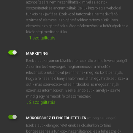
felszívódás
azonosítására nem használhatóak, mivel az adatok
összesítettek és anonimizáltak. Céljuk kizárólag a weboldal
(szellemi) elmélyedés
funkcióinak javítása. Ezek közé tartoznak a harmadik féltől
elmerülés
származó elemzési szolgáltatásokhoz tartozó sütik; ilyen
elemzési szolgáltatások a látogatóelemzések, a hőtérképek és a
közösségi médiaanalitika.
↓
1
szolgáltatás
⚲ absorption
keresése szótárainkban
MARKETING
Ezek a sütik nyomon követik a felhasználó online tevékenységét.
Az online tevékenységek megismerésével a hirdetők
DÍJMENTES ANGOL SZÓTÁR
relevánsabb reklámokat jeleníthetnek meg, és korlátozhatják,
hogy a felhasználó hány alkalommal láthat egy hirdetést. Ezek a
absorbed
sütik más szervezetekkel és hirdetőkkel is megoszthatják
ezeket az információkat. Ezek állandó sütik, amelyek szinte
absorbent
mindig egy harmadik féltől származnak.
absorber
↓
2
szolgáltatás
absorbing
MŰKÖDÉSHEZ ELENGEDHETETLEN
(mindig szükséges)
absorption
Ezek a sütik elengedhetetlenek az oldalunkon történő
abstain
böngészéshez,a funkciók használatához, és a felhasználók