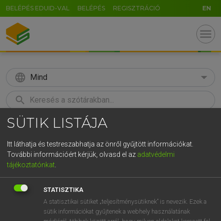
BELÉPÉS EDUID-VAL
BELÉPÉS
REGISZTRÁCIÓ
EN
menu
language
Mind
search
SÜTIK LISTÁJA
GR
KERESÉS
5
6
7
8
9
ö
ü
ó
Itt láthatja és testreszabhatja az önről gyűjtött információkat.
További információért kérjük, olvasd el az
adatvédelmi
r
t
z
u
i
o
p
ő
ú
TEGYEY IMRE
tájékoztatónkat
.
Latin−magyar szótár
g
h
j
k
l
é
á
ű
Ω
STATISZTIKA
v
b
n
m
,
.
-
AltGr
A statisztikai sütiket „teljesítménysütiknek” is nevezik. Ezek a
sütik információkat gyűjtenek a webhely használatának