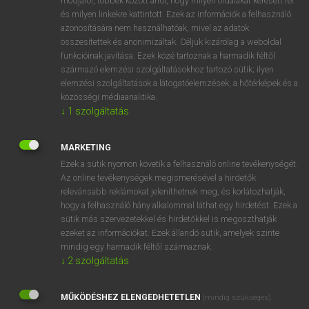
módjáról, többek között arról, hogy milyen oldalakat keresett fel
és milyen linkekre kattintott. Ezek az információk a felhasználó
VAN ELŐFIZETÉSED?
azonosítására nem használhatóak, mivel az adatok
összesítettek és anonimizáltak. Céljuk kizárólag a weboldal
Van előfizetésem a teljes szócikk megtekintéséhez.
funkcióinak javítása. Ezek közé tartoznak a harmadik féltől
származó elemzési szolgáltatásokhoz tartozó sütik; ilyen
BELÉPÉS
elemzési szolgáltatások a látogatóelemzések, a hőtérképek és a
közösségi médiaanalitika.
↓
1
szolgáltatás
MARKETING
Ezek a sütik nyomon követik a felhasználó online tevékenységét.
Az online tevékenységek megismerésével a hirdetők
NINCS ELŐFIZETÉSED?
relevánsabb reklámokat jeleníthetnek meg, és korlátozhatják,
Nincs regisztrációm és előfizetésem. A szótár 2 órás,
hogy a felhasználó hány alkalommal láthat egy hirdetést. Ezek a
díjmentes próbaverziójának elindításához regisztrálok és
sütik más szervezetekkel és hirdetőkkel is megoszthatják
belépek
.
ezeket az információkat. Ezek állandó sütik, amelyek szinte
mindig egy harmadik féltől származnak.
↓
2
szolgáltatás
REGISZTRÁCIÓ
MŰKÖDÉSHEZ ELENGEDHETETLEN
(mindig szükséges)