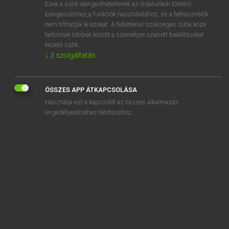
Ezek a sütik elengedhetetlenek az oldalunkon történő
böngészéshez,a funkciók használatához, és a felhasználók
nem tilthatják le azokat. A feltétlenül szükséges sütik közé
Tegyey Imre
tartoznak többek között a személyre szabott beállításokat
LATIN−MAGYAR SZÓTÁR
kezelő sütik.
↓
3
szolgáltatás
Kapcsolódó anyagok
Bion
ÖSSZES APP ÁTKAPCSOLÁSA
bipalmis
Használja ezt a kapcsolót az összes alkalmazás
bipatens
engedélyezéséhez/letiltásához.
bipedalis
bipennifer
bipennis
bipertitus
bipes
biremis