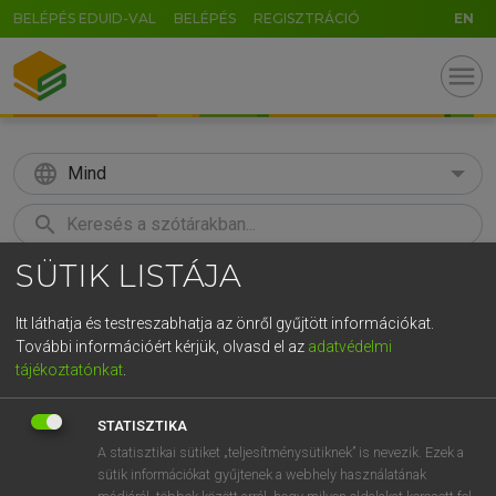
BELÉPÉS EDUID-VAL
BELÉPÉS
REGISZTRÁCIÓ
EN
menu
language
Mind
search
SÜTIK LISTÁJA
GR
KERESÉS
5
6
7
8
9
ö
ü
ó
Itt láthatja és testreszabhatja az önről gyűjtött információkat.
További információért kérjük, olvasd el az
adatvédelmi
r
t
z
u
i
o
p
ő
ú
TEGYEY IMRE
tájékoztatónkat
.
Latin−magyar szótár
g
h
j
k
l
é
á
ű
Ω
STATISZTIKA
v
b
n
m
,
.
-
AltGr
A statisztikai sütiket „teljesítménysütiknek” is nevezik. Ezek a
sütik információkat gyűjtenek a webhely használatának