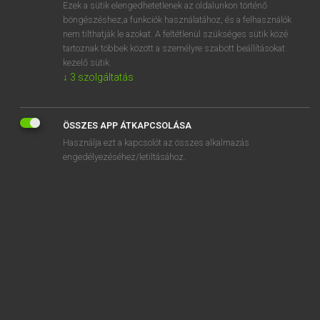
Ezek a sütik elengedhetetlenek az oldalunkon történő
böngészéshez,a funkciók használatához, és a felhasználók
nem tilthatják le azokat. A feltétlenül szükséges sütik közé
Tegyey Imre
tartoznak többek között a személyre szabott beállításokat
LATIN−MAGYAR SZÓTÁR
kezelő sütik.
↓
3
szolgáltatás
Kapcsolódó anyagok
bipennifer
ÖSSZES APP ÁTKAPCSOLÁSA
bipennis
Használja ezt a kapcsolót az összes alkalmazás
bipertitus
engedélyezéséhez/letiltásához.
bipes
biremis
bis
bisulcus
Bithȳnia
Bithȳnus