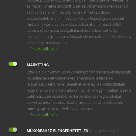
módjáról, többek között arról, hogy milyen oldalakat keresett fel
és milyen linkekre kattintott. Ezek az információk a felhasználó
VAN ELŐFIZETÉSED?
azonosítására nem használhatóak, mivel az adatok
összesítettek és anonimizáltak. Céljuk kizárólag a weboldal
Van előfizetésem a teljes szócikk megtekintéséhez.
funkcióinak javítása. Ezek közé tartoznak a harmadik féltől
származó elemzési szolgáltatásokhoz tartozó sütik; ilyen
BELÉPÉS
elemzési szolgáltatások a látogatóelemzések, a hőtérképek és a
közösségi médiaanalitika.
↓
1
szolgáltatás
MARKETING
Ezek a sütik nyomon követik a felhasználó online tevékenységét.
Az online tevékenységek megismerésével a hirdetők
NINCS ELŐFIZETÉSED?
relevánsabb reklámokat jeleníthetnek meg, és korlátozhatják,
Nincs regisztrációm és előfizetésem. A szótár 2 órás,
hogy a felhasználó hány alkalommal láthat egy hirdetést. Ezek a
díjmentes próbaverziójának elindításához regisztrálok és
sütik más szervezetekkel és hirdetőkkel is megoszthatják
belépek
.
ezeket az információkat. Ezek állandó sütik, amelyek szinte
mindig egy harmadik féltől származnak.
↓
2
szolgáltatás
REGISZTRÁCIÓ
MŰKÖDÉSHEZ ELENGEDHETETLEN
(mindig szükséges)