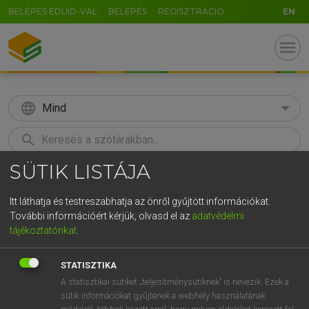
BELÉPÉS EDUID-VAL
BELÉPÉS
REGISZTRÁCIÓ
EN
menu
language
Mind
search
SÜTIK LISTÁJA
GR
KERESÉS
5
6
7
8
9
ö
ü
ó
Itt láthatja és testreszabhatja az önről gyűjtött információkat.
További információért kérjük, olvasd el az
adatvédelmi
r
t
z
u
i
o
p
ő
ú
TEGYEY IMRE
tájékoztatónkat
.
Latin−magyar szótár
g
h
j
k
l
é
á
ű
Ω
STATISZTIKA
v
b
n
m
,
.
-
AltGr
A statisztikai sütiket „teljesítménysütiknek” is nevezik. Ezek a
sütik információkat gyűjtenek a webhely használatának