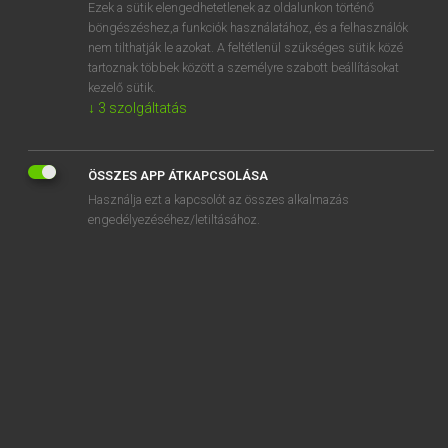
Ezek a sütik elengedhetetlenek az oldalunkon történő
böngészéshez,a funkciók használatához, és a felhasználók
nem tilthatják le azokat. A feltétlenül szükséges sütik közé
Tegyey Imre
tartoznak többek között a személyre szabott beállításokat
LATIN−MAGYAR SZÓTÁR
kezelő sütik.
↓
3
szolgáltatás
Kapcsolódó anyagok
binoctium
ÖSSZES APP ÁTKAPCSOLÁSA
binominis
Használja ezt a kapcsolót az összes alkalmazás
Bion
engedélyezéséhez/letiltásához.
bipalmis
bipatens
bipedalis
bipennifer
bipennis
bipertitus