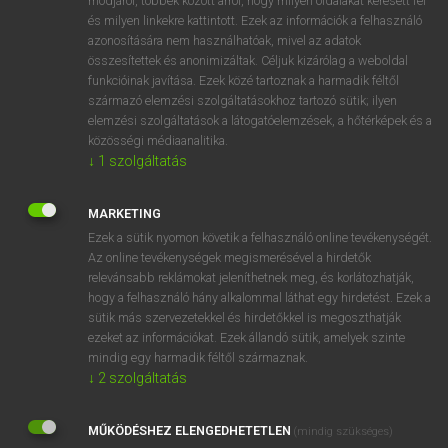
módjáról, többek között arról, hogy milyen oldalakat keresett fel
és milyen linkekre kattintott. Ezek az információk a felhasználó
VAN ELŐFIZETÉSED?
azonosítására nem használhatóak, mivel az adatok
összesítettek és anonimizáltak. Céljuk kizárólag a weboldal
Van előfizetésem a teljes szócikk megtekintéséhez.
funkcióinak javítása. Ezek közé tartoznak a harmadik féltől
származó elemzési szolgáltatásokhoz tartozó sütik; ilyen
BELÉPÉS
elemzési szolgáltatások a látogatóelemzések, a hőtérképek és a
közösségi médiaanalitika.
↓
1
szolgáltatás
MARKETING
Ezek a sütik nyomon követik a felhasználó online tevékenységét.
Az online tevékenységek megismerésével a hirdetők
NINCS ELŐFIZETÉSED?
relevánsabb reklámokat jeleníthetnek meg, és korlátozhatják,
Nincs regisztrációm és előfizetésem. A szótár 2 órás,
hogy a felhasználó hány alkalommal láthat egy hirdetést. Ezek a
díjmentes próbaverziójának elindításához regisztrálok és
sütik más szervezetekkel és hirdetőkkel is megoszthatják
belépek
.
ezeket az információkat. Ezek állandó sütik, amelyek szinte
mindig egy harmadik féltől származnak.
↓
2
szolgáltatás
REGISZTRÁCIÓ
MŰKÖDÉSHEZ ELENGEDHETETLEN
(mindig szükséges)