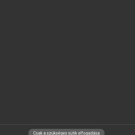
SZOTAR.NET APPLIKÁCIÓ
MICROSOFT OFFICE BŐVÍTMÉNY
BEÉPÜLŐ SZÓTÁRMODUL
ONLINE NYELVVIZSGA
EGYÉNI FELHASZNÁLÓKNAK
TANULÓKNAK
OKTATÁSI INTÉZMÉNYEKNEK
VÁLLALATI MEGOLDÁSOK
SÚGÓ
RÓLUNK
ELÉRHETŐSÉG
SÜTI BEÁLLÍTÁSOK
Csak a szükséges sütik elfogadása