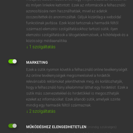
VAN ELŐFIZETÉSED?
és milyen linkekre kattintott. Ezek az információk a felhasználó
azonosítására nem használhatóak, mivel az adatok
Van előfizetésem a teljes szócikk megtekintéséhez.
összesítettek és anonimizáltak. Céljuk kizárólag a weboldal
funkcióinak javítása. Ezek közé tartoznak a harmadik féltől
BELÉPÉS
származó elemzési szolgáltatásokhoz tartozó sütik; ilyen
elemzési szolgáltatások a látogatóelemzések, a hőtérképek és a
közösségi médiaanalitika.
↓
1
szolgáltatás
MARKETING
Ezek a sütik nyomon követik a felhasználó online tevékenységét.
NINCS ELŐFIZETÉSED?
Az online tevékenységek megismerésével a hirdetők
Nincs regisztrációm és előfizetésem. A szótár 2 órás,
relevánsabb reklámokat jeleníthetnek meg, és korlátozhatják,
díjmentes próbaverziójának elindításához regisztrálok és
hogy a felhasználó hány alkalommal láthat egy hirdetést. Ezek a
belépek
.
sütik más szervezetekkel és hirdetőkkel is megoszthatják
ezeket az információkat. Ezek állandó sütik, amelyek szinte
mindig egy harmadik féltől származnak.
REGISZTRÁCIÓ
↓
2
szolgáltatás
MŰKÖDÉSHEZ ELENGEDHETETLEN
(mindig szükséges)