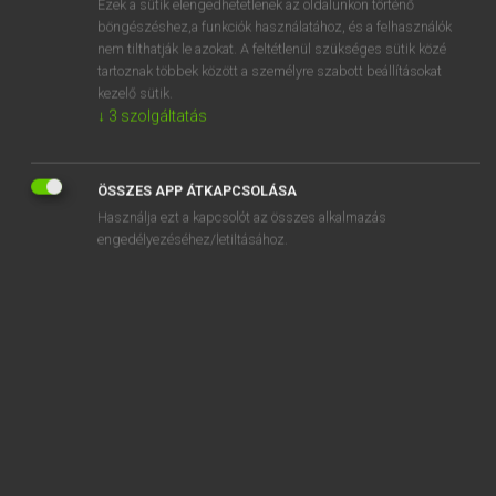
Ezek a sütik elengedhetetlenek az oldalunkon történő
böngészéshez,a funkciók használatához, és a felhasználók
EURÓPAI UNIÓS TERMINOLÓGIAI SZÓTÁR
nem tilthatják le azokat. A feltétlenül szükséges sütik közé
Kapcsolódó anyagok
tartoznak többek között a személyre szabott beállításokat
kezelő sütik.
eyed sole
↓
3
szolgáltatás
eye indexing
eye medicines
ÖSSZES APP ÁTKAPCSOLÁSA
Használja ezt a kapcsolót az összes alkalmazás
ez a megegyezés nyitva áll az elfogadásra
engedélyezéséhez/letiltásához.
EZB-Rat
ezek egyetértése szükséges
ezeknek az intézményeknek hatáskörrel történő
felruházása
ezüst
ezüst indikátorelektród