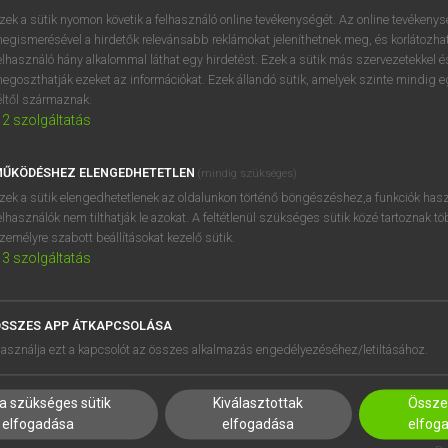
BELÉPÉS
regisztrálok és
belépek
.
zek a sütik nyomon követik a felhasználó online tevékenységét. Az online tevékeny
egismerésével a hirdetők relevánsabb reklámokat jeleníthetnek meg, és korlátozhat
REGISZTRÁCIÓ
elhasználó hány alkalommal láthat egy hirdetést. Ezek a sütik más szervezetekkel és
egoszthatják ezeket az információkat. Ezek állandó sütik, amelyek szinte mindig 
éltől származnak.
2
szolgáltatás
ŰKÖDÉSHEZ ELENGEDHETETLEN
(mindig szükséges)
zek a sütik elengedhetetlenek az oldalunkon történő böngészéshez,a funkciók hasz
elhasználók nem tilthatják le azokat. A feltétlenül szükséges sütik közé tartoznak t
zemélyre szabott beállításokat kezelő sütik.
3
szolgáltatás
SSZES APP ÁTKAPCSOLÁSA
HASZNÁLÓKNAK
SÚGÓ
asználja ezt a kapcsolót az összes alkalmazás engedélyezéséhez/letiltásához.
K
RÓLUNK
NTÉZMÉNYEKNEK
ELÉRHETŐSÉG
a szükséges sütik
Kiválasztottak
Összes
MEGOLDÁSOK
SÜTI BEÁLLÍTÁSOK
elfogadása
elfogadása
elfog