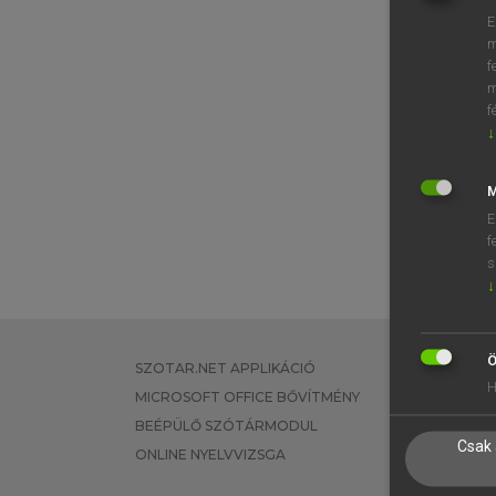
E
m
f
m
f
↓
M
E
f
s
↓
Ö
SZOTAR.NET APPLIKÁCIÓ
EGYÉNI FEL
H
MICROSOFT OFFICE BŐVÍTMÉNY
TANULÓKNA
BEÉPÜLŐ SZÓTÁRMODUL
OKTATÁSI I
Csak 
ONLINE NYELVVIZSGA
VÁLLALATI 