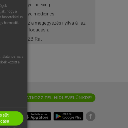
eye indexing
ségek
ják, hogy a
eye medicines
 hirdetőkkel is
ez a megegyezés nyitva áll az
egy harmadik
elfogadásra
EZB-Rat
nálatához, és a
öbbek között a
IRATKOZZ FEL HÍRLEVELÜNKRE!
 süti
adása