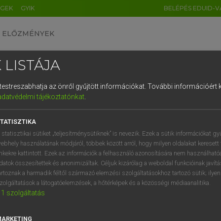
ÉGEK
GYIK
BELÉPÉS EDUID-V
ELŐZMÉNYEK
 LISTÁJA
és testreszabhatja az önről gyűjtött információkat.
További információért k
HU
DE
CN
FR
ES
IT
NL
RU
GR
adatvédelmi tájékoztatónkat
.
pai uniós terminológiai szótár
1
2
3
4
5
6
7
8
9
TATISZTIKA
q
w
e
r
t
z
u
i
 statisztikai sütiket „teljesítménysütiknek” is nevezik. Ezek a sütik információkat gy
ebhely használatának módjáról, többek között arról, hogy milyen oldalakat keresett 
a
s
d
f
g
h
j
k
l
é
inkekre kattintott. Ezek az információk a felhasználó azonosítására nem használható
datok összesítettek és anonimizáltak. Céljuk kizárólag a weboldal funkcióinak javít
í
y
x
c
v
b
n
m
,
.
artoznak a harmadik féltől származó elemzési szolgáltatásokhoz tartozó sütik; ilye
VAN ELŐFIZETÉSED?
NINCS ELŐFIZETÉSED
zolgáltatások a látogatóelemzések, a hőtérképek és a közösségi médiaanalitika.
1
szolgáltatás
előfizetésem a teljes szócikk
Nincs regisztrációm és előfiz
megtekintéséhez.
A szótár 2 órás, díjmente
próbaverziójának elindítás
MARKETING