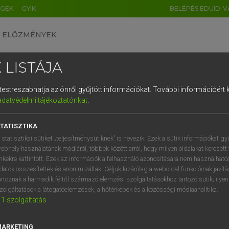
ÉGEK
GYIK
BELÉPÉS EDUID-V
ELŐZMÉNYEK
 LISTÁJA
és testreszabhatja az önről gyűjtött információkat.
További információért k
HU
DE
CN
FR
ES
IT
NL
RU
GR
adatvédelmi tájékoztatónkat
.
pai uniós terminológiai szótár
1
2
3
4
5
6
7
8
9
TATISZTIKA
q
w
e
r
t
z
u
i
 statisztikai sütiket „teljesítménysütiknek” is nevezik. Ezek a sütik információkat gy
ebhely használatának módjáról, többek között arról, hogy milyen oldalakat keresett 
a
s
d
f
g
h
j
k
l
é
inkekre kattintott. Ezek az információk a felhasználó azonosítására nem használható
datok összesítettek és anonimizáltak. Céljuk kizárólag a weboldal funkcióinak javít
í
y
x
c
v
b
n
m
,
.
artoznak a harmadik féltől származó elemzési szolgáltatásokhoz tartozó sütik; ilye
VAN ELŐFIZETÉSED?
NINCS ELŐFIZETÉSED
zolgáltatások a látogatóelemzések, a hőtérképek és a közösségi médiaanalitika.
1
szolgáltatás
előfizetésem a teljes szócikk
Nincs regisztrációm és előfiz
megtekintéséhez.
A szótár 2 órás, díjmente
próbaverziójának elindítás
MARKETING