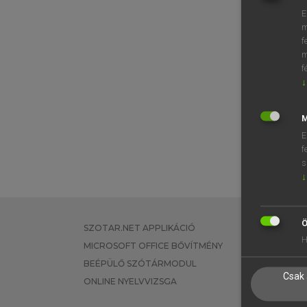
E
m
f
m
f
↓
M
E
f
s
↓
Ö
SZOTAR.NET APPLIKÁCIÓ
EGYÉNI FEL
H
MICROSOFT OFFICE BŐVÍTMÉNY
TANULÓKNA
BEÉPÜLŐ SZÓTÁRMODUL
OKTATÁSI I
Csak 
ONLINE NYELVVIZSGA
VÁLLALATI 