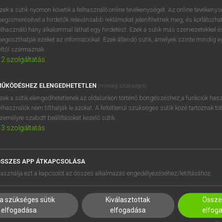
BELÉPÉS
regisztrálok és
belépek
.
zek a sütik nyomon követik a felhasználó online tevékenységét. Az online tevékeny
egismerésével a hirdetők relevánsabb reklámokat jeleníthetnek meg, és korlátozhat
REGISZTRÁCIÓ
elhasználó hány alkalommal láthat egy hirdetést. Ezek a sütik más szervezetekkel és
egoszthatják ezeket az információkat. Ezek állandó sütik, amelyek szinte mindig 
éltől származnak.
2
szolgáltatás
ŰKÖDÉSHEZ ELENGEDHETETLEN
(mindig szükséges)
zek a sütik elengedhetetlenek az oldalunkon történő böngészéshez,a funkciók hasz
elhasználók nem tilthatják le azokat. A feltétlenül szükséges sütik közé tartoznak t
zemélyre szabott beállításokat kezelő sütik.
3
szolgáltatás
SSZES APP ÁTKAPCSOLÁSA
HASZNÁLÓKNAK
SÚGÓ
asználja ezt a kapcsolót az összes alkalmazás engedélyezéséhez/letiltásához.
K
RÓLUNK
NTÉZMÉNYEKNEK
ELÉRHETŐSÉG
a szükséges sütik
Kiválasztottak
Összes
MEGOLDÁSOK
SÜTI BEÁLLÍTÁSOK
elfogadása
elfogadása
elfog