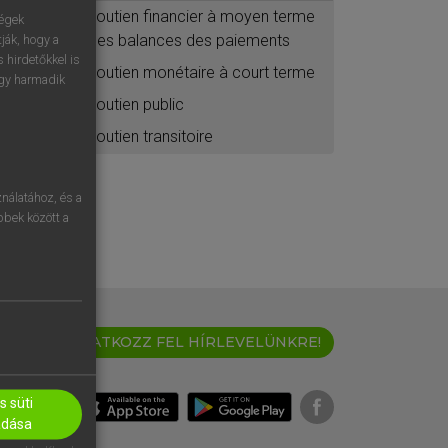
soutien financier à moyen terme
ségek
des balances des paiements
ják, hogy a
 hirdetőkkel is
soutien monétaire à court terme
egy harmadik
soutien public
soutien transitoire
nálatához, és a
öbbek között a
IRATKOZZ FEL HÍRLEVELÜNKRE!
 süti
adása