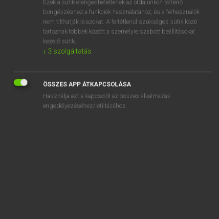
Ezek a sütik elengedhetetlenek az oldalunkon történő
böngészéshez,a funkciók használatához, és a felhasználók
EURÓPAI UNIÓS TERMINOLÓGIAI SZÓTÁR
nem tilthatják le azokat. A feltétlenül szükséges sütik közé
Kapcsolódó anyagok
tartoznak többek között a személyre szabott beállításokat
kezelő sütik.
soutien de prix
↓
3
szolgáltatás
soutien équilibré
soutien familial
ÖSSZES APP ÁTKAPCSOLÁSA
Használja ezt a kapcsolót az összes alkalmazás
soutien financier à moyen terme des balances des
engedélyezéséhez/letiltásához.
paiements
soutien monétaire à court terme
soutien public
soutien transitoire
souveraineté
souveraineté