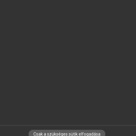
SZOTAR.NET APPLIKÁCIÓ
MICROSOFT OFFICE BŐVÍTMÉNY
BEÉPÜLŐ SZÓTÁRMODUL
ONLINE NYELVVIZSGA
EGYÉNI FELHASZNÁLÓKNAK
TANULÓKNAK
OKTATÁSI INTÉZMÉNYEKNEK
VÁLLALATI MEGOLDÁSOK
SÚGÓ
RÓLUNK
ELÉRHETŐSÉG
SÜTI BEÁLLÍTÁSOK
Csak a szükséges sütik elfogadása