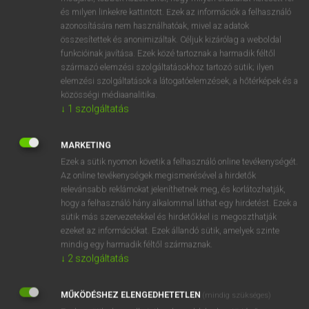
VAN ELŐFIZETÉSED?
és milyen linkekre kattintott. Ezek az információk a felhasználó
azonosítására nem használhatóak, mivel az adatok
Van előfizetésem a teljes szócikk megtekintéséhez.
összesítettek és anonimizáltak. Céljuk kizárólag a weboldal
funkcióinak javítása. Ezek közé tartoznak a harmadik féltől
BELÉPÉS
származó elemzési szolgáltatásokhoz tartozó sütik; ilyen
elemzési szolgáltatások a látogatóelemzések, a hőtérképek és a
közösségi médiaanalitika.
↓
1
szolgáltatás
MARKETING
Ezek a sütik nyomon követik a felhasználó online tevékenységét.
NINCS ELŐFIZETÉSED?
Az online tevékenységek megismerésével a hirdetők
Nincs regisztrációm és előfizetésem. A szótár 2 órás,
relevánsabb reklámokat jeleníthetnek meg, és korlátozhatják,
díjmentes próbaverziójának elindításához regisztrálok és
hogy a felhasználó hány alkalommal láthat egy hirdetést. Ezek a
belépek
.
sütik más szervezetekkel és hirdetőkkel is megoszthatják
ezeket az információkat. Ezek állandó sütik, amelyek szinte
mindig egy harmadik féltől származnak.
REGISZTRÁCIÓ
↓
2
szolgáltatás
MŰKÖDÉSHEZ ELENGEDHETETLEN
(mindig szükséges)