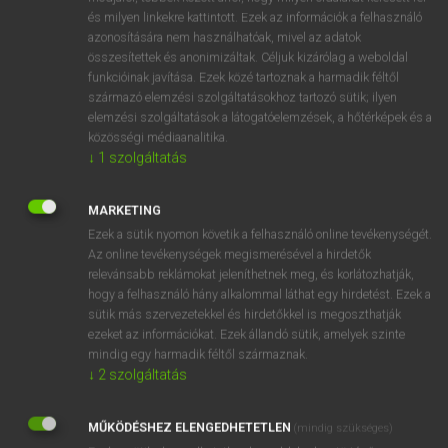
VAN ELŐFIZETÉSED?
és milyen linkekre kattintott. Ezek az információk a felhasználó
azonosítására nem használhatóak, mivel az adatok
Van előfizetésem a teljes szócikk megtekintéséhez.
összesítettek és anonimizáltak. Céljuk kizárólag a weboldal
funkcióinak javítása. Ezek közé tartoznak a harmadik féltől
BELÉPÉS
származó elemzési szolgáltatásokhoz tartozó sütik; ilyen
elemzési szolgáltatások a látogatóelemzések, a hőtérképek és a
közösségi médiaanalitika.
↓
1
szolgáltatás
MARKETING
Ezek a sütik nyomon követik a felhasználó online tevékenységét.
NINCS ELŐFIZETÉSED?
Az online tevékenységek megismerésével a hirdetők
Nincs regisztrációm és előfizetésem. A szótár 2 órás,
relevánsabb reklámokat jeleníthetnek meg, és korlátozhatják,
díjmentes próbaverziójának elindításához regisztrálok és
hogy a felhasználó hány alkalommal láthat egy hirdetést. Ezek a
belépek
.
sütik más szervezetekkel és hirdetőkkel is megoszthatják
ezeket az információkat. Ezek állandó sütik, amelyek szinte
mindig egy harmadik féltől származnak.
REGISZTRÁCIÓ
↓
2
szolgáltatás
MŰKÖDÉSHEZ ELENGEDHETETLEN
(mindig szükséges)