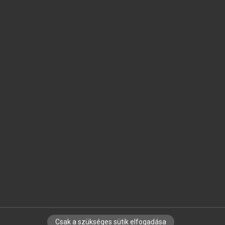
SZOTAR.NET APPLIKÁCIÓ
MICROSOFT OFFICE BŐVÍTMÉNY
BEÉPÜLŐ SZÓTÁRMODUL
ONLINE NYELVVIZSGA
EGYÉNI FELHASZNÁLÓKNAK
TANULÓKNAK
OKTATÁSI INTÉZMÉNYEKNEK
VÁLLALATI MEGOLDÁSOK
SÚGÓ
RÓLUNK
ELÉRHETŐSÉG
SÜTI BEÁLLÍTÁSOK
Csak a szükséges sütik elfogadása