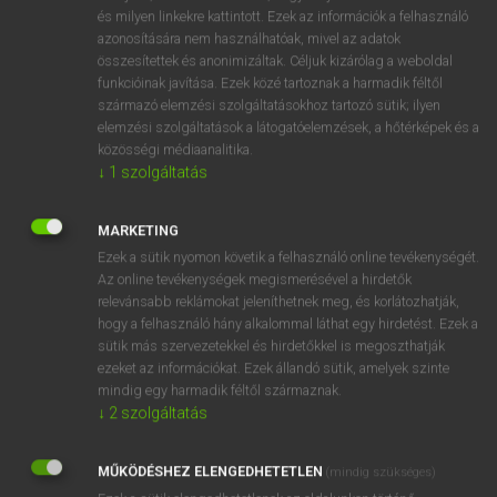
VAN ELŐFIZETÉSED?
és milyen linkekre kattintott. Ezek az információk a felhasználó
azonosítására nem használhatóak, mivel az adatok
Van előfizetésem a teljes szócikk megtekintéséhez.
összesítettek és anonimizáltak. Céljuk kizárólag a weboldal
funkcióinak javítása. Ezek közé tartoznak a harmadik féltől
BELÉPÉS
származó elemzési szolgáltatásokhoz tartozó sütik; ilyen
elemzési szolgáltatások a látogatóelemzések, a hőtérképek és a
közösségi médiaanalitika.
↓
1
szolgáltatás
MARKETING
Ezek a sütik nyomon követik a felhasználó online tevékenységét.
NINCS ELŐFIZETÉSED?
Az online tevékenységek megismerésével a hirdetők
Nincs regisztrációm és előfizetésem. A szótár 2 órás,
relevánsabb reklámokat jeleníthetnek meg, és korlátozhatják,
díjmentes próbaverziójának elindításához regisztrálok és
hogy a felhasználó hány alkalommal láthat egy hirdetést. Ezek a
sütik más szervezetekkel és hirdetőkkel is megoszthatják
belépek
.
ezeket az információkat. Ezek állandó sütik, amelyek szinte
mindig egy harmadik féltől származnak.
REGISZTRÁCIÓ
↓
2
szolgáltatás
MŰKÖDÉSHEZ ELENGEDHETETLEN
(mindig szükséges)