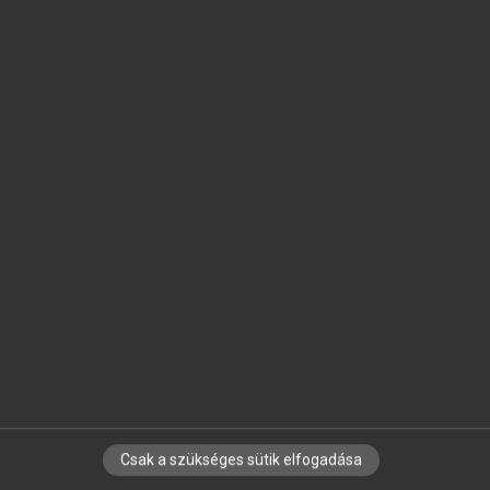
SZOTAR.NET APPLIKÁCIÓ
MICROSOFT OFFICE BŐVÍTMÉNY
BEÉPÜLŐ SZÓTÁRMODUL
ONLINE NYELVVIZSGA
EGYÉNI FELHASZNÁLÓKNAK
TANULÓKNAK
OKTATÁSI INTÉZMÉNYEKNEK
VÁLLALATI MEGOLDÁSOK
SÚGÓ
RÓLUNK
ELÉRHETŐSÉG
SÜTI BEÁLLÍTÁSOK
Csak a szükséges sütik elfogadása
IRATKOZZ FEL HÍRLEVELÜNKRE!