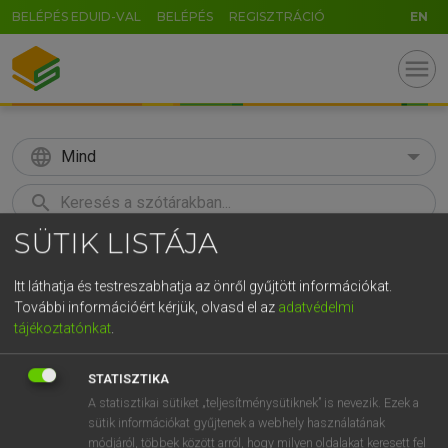
BELÉPÉS EDUID-VAL
BELÉPÉS
REGISZTRÁCIÓ
EN
menu
language
Mind
search
SÜTIK LISTÁJA
GR
KERESÉS
5
6
7
8
9
ö
ü
ó
Itt láthatja és testreszabhatja az önről gyűjtött információkat.
További információért kérjük, olvasd el az
adatvédelmi
r
t
z
u
i
o
p
ő
ú
Európai uniós terminológiai szótár
tájékoztatónkat
.
g
h
j
k
l
é
á
ű
Ω
STATISZTIKA
v
b
n
m
,
.
-
AltGr
A statisztikai sütiket „teljesítménysütiknek” is nevezik. Ezek a
sütik információkat gyűjtenek a webhely használatának
módjáról, többek között arról, hogy milyen oldalakat keresett fel