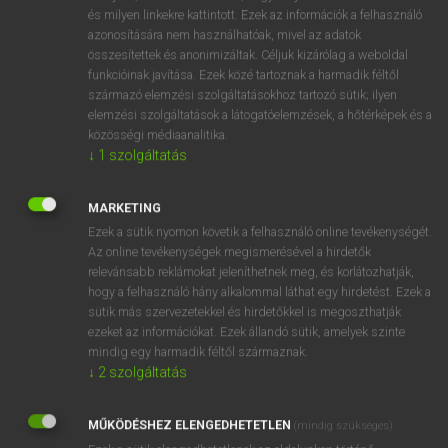
VAN ELŐFIZETÉSED?
és milyen linkekre kattintott. Ezek az információk a felhasználó
azonosítására nem használhatóak, mivel az adatok
Van előfizetésem a teljes szócikk megtekintéséhez.
összesítettek és anonimizáltak. Céljuk kizárólag a weboldal
funkcióinak javítása. Ezek közé tartoznak a harmadik féltől
BELÉPÉS
származó elemzési szolgáltatásokhoz tartozó sütik; ilyen
elemzési szolgáltatások a látogatóelemzések, a hőtérképek és a
közösségi médiaanalitika.
↓
1
szolgáltatás
MARKETING
Ezek a sütik nyomon követik a felhasználó online tevékenységét.
NINCS ELŐFIZETÉSED?
Az online tevékenységek megismerésével a hirdetők
Nincs regisztrációm és előfizetésem. A szótár 2 órás,
relevánsabb reklámokat jeleníthetnek meg, és korlátozhatják,
díjmentes próbaverziójának elindításához regisztrálok és
hogy a felhasználó hány alkalommal láthat egy hirdetést. Ezek a
sütik más szervezetekkel és hirdetőkkel is megoszthatják
belépek
.
ezeket az információkat. Ezek állandó sütik, amelyek szinte
mindig egy harmadik féltől származnak.
REGISZTRÁCIÓ
↓
2
szolgáltatás
MŰKÖDÉSHEZ ELENGEDHETETLEN
(mindig szükséges)