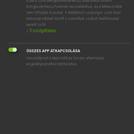
Ezek a sütik elengedhetetlenek az oldalunkon történő
böngészéshez,a funkciók használatához, és a felhasználók
EURÓPAI UNIÓS TERMINOLÓGIAI SZÓTÁR
nem tilthatják le azokat. A feltétlenül szükséges sütik közé
Kapcsolódó anyagok
tartoznak többek között a személyre szabott beállításokat
kezelő sütik.
good laboratory practice
↓
3
szolgáltatás
good manufacturing practice
good practice
ÖSSZES APP ÁTKAPCSOLÁSA
Használja ezt a kapcsolót az összes alkalmazás
goods and services account
engedélyezéséhez/letiltásához.
goods being cleared through customs
goods consigned by sea or air
goods declared for home use
goods dispatched
goods falling within different tariff classifications