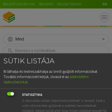
BELÉPÉS EDUID-VAL
BELÉPÉS
REGISZTRÁCIÓ
EN
menu
language
Mind
search
SÜTIK LISTÁJA
GR
KERESÉS
5
6
7
8
9
ö
ü
ó
Itt láthatja és testreszabhatja az önről gyűjtött információkat.
További információért kérjük, olvasd el az
adatvédelmi
r
t
z
u
i
o
p
ő
ú
Európai uniós terminológiai szótár
tájékoztatónkat
.
g
h
j
k
l
é
á
ű
Ω
STATISZTIKA
v
b
n
m
,
.
-
AltGr
A statisztikai sütiket „teljesítménysütiknek” is nevezik. Ezek a
sütik információkat gyűjtenek a webhely használatának
módjáról, többek között arról, hogy milyen oldalakat keresett fel