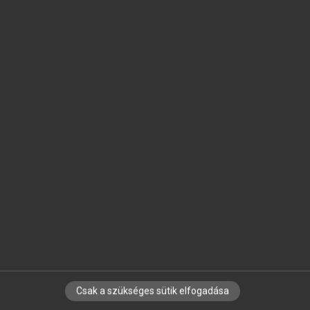
SZOTAR.NET APPLIKÁCIÓ
MICROSOFT OFFICE BŐVÍTMÉNY
BEÉPÜLŐ SZÓTÁRMODUL
ONLINE NYELVVIZSGA
EGYÉNI FELHASZNÁLÓKNAK
TANULÓKNAK
OKTATÁSI INTÉZMÉNYEKNEK
VÁLLALATI MEGOLDÁSOK
SÚGÓ
RÓLUNK
ELÉRHETŐSÉG
SÜTI BEÁLLÍTÁSOK
Csak a szükséges sütik elfogadása
IRATKOZZ FEL HÍRLEVELÜNKRE!