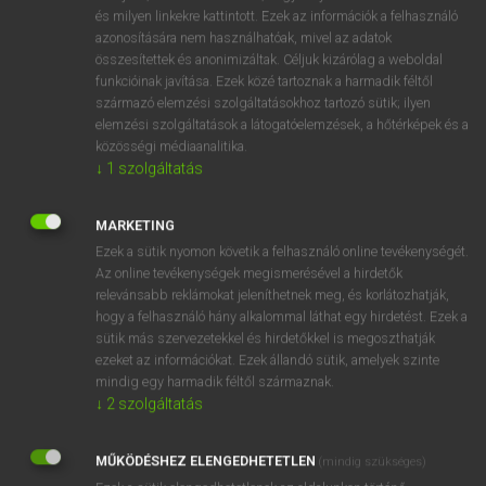
VAN ELŐFIZETÉSED?
és milyen linkekre kattintott. Ezek az információk a felhasználó
azonosítására nem használhatóak, mivel az adatok
Van előfizetésem a teljes szócikk megtekintéséhez.
összesítettek és anonimizáltak. Céljuk kizárólag a weboldal
funkcióinak javítása. Ezek közé tartoznak a harmadik féltől
BELÉPÉS
származó elemzési szolgáltatásokhoz tartozó sütik; ilyen
elemzési szolgáltatások a látogatóelemzések, a hőtérképek és a
közösségi médiaanalitika.
↓
1
szolgáltatás
MARKETING
Ezek a sütik nyomon követik a felhasználó online tevékenységét.
NINCS ELŐFIZETÉSED?
Az online tevékenységek megismerésével a hirdetők
Nincs regisztrációm és előfizetésem. A szótár 2 órás,
relevánsabb reklámokat jeleníthetnek meg, és korlátozhatják,
díjmentes próbaverziójának elindításához regisztrálok és
hogy a felhasználó hány alkalommal láthat egy hirdetést. Ezek a
sütik más szervezetekkel és hirdetőkkel is megoszthatják
belépek
.
ezeket az információkat. Ezek állandó sütik, amelyek szinte
mindig egy harmadik féltől származnak.
REGISZTRÁCIÓ
↓
2
szolgáltatás
MŰKÖDÉSHEZ ELENGEDHETETLEN
(mindig szükséges)