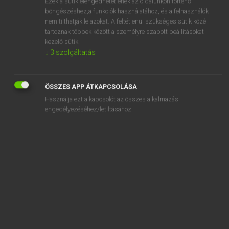
Ezek a sütik elengedhetetlenek az oldalunkon történő
böngészéshez,a funkciók használatához, és a felhasználók
EURÓPAI UNIÓS TERMINOLÓGIAI SZÓTÁR
nem tilthatják le azokat. A feltétlenül szükséges sütik közé
Kapcsolódó anyagok
tartoznak többek között a személyre szabott beállításokat
kezelő sütik.
goods being cleared through customs
↓
3
szolgáltatás
goods consigned by sea or air
goods declared for home use
ÖSSZES APP ÁTKAPCSOLÁSA
Használja ezt a kapcsolót az összes alkalmazás
goods dispatched
engedélyezéséhez/letiltásához.
goods falling within different tariff classifications
goods haulage operator
goods imported for sports purposes
goods imported with partial relief
goods inside and outside the Community