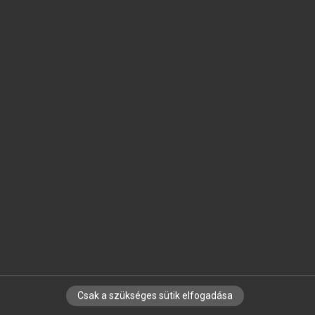
SZOTAR.NET APPLIKÁCIÓ
MICROSOFT OFFICE BŐVÍTMÉNY
BEÉPÜLŐ SZÓTÁRMODUL
ONLINE NYELVVIZSGA
EGYÉNI FELHASZNÁLÓKNAK
TANULÓKNAK
OKTATÁSI INTÉZMÉNYEKNEK
VÁLLALATI MEGOLDÁSOK
SÚGÓ
RÓLUNK
ELÉRHETŐSÉG
SÜTI BEÁLLÍTÁSOK
Csak a szükséges sütik elfogadása
IRATKOZZ FEL HÍRLEVELÜNKRE!