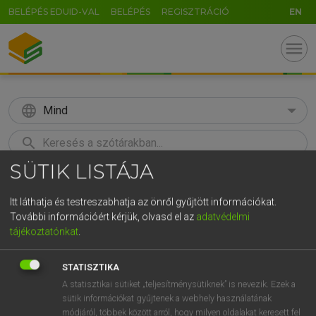
BELÉPÉS EDUID-VAL
BELÉPÉS
REGISZTRÁCIÓ
EN
menu
language
Mind
search
SÜTIK LISTÁJA
GR
KERESÉS
5
6
7
8
9
ö
ü
ó
Itt láthatja és testreszabhatja az önről gyűjtött információkat.
További információért kérjük, olvasd el az
adatvédelmi
r
t
z
u
i
o
p
ő
ú
Európai uniós terminológiai szótár
tájékoztatónkat
.
g
h
j
k
l
é
á
ű
Ω
STATISZTIKA
v
b
n
m
,
.
-
AltGr
A statisztikai sütiket „teljesítménysütiknek” is nevezik. Ezek a
sütik információkat gyűjtenek a webhely használatának
módjáról, többek között arról, hogy milyen oldalakat keresett fel