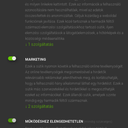
VAN ELŐFIZETÉSED?
és milyen linkekre kattintott. Ezek az információk a felhasználó
azonosítására nem használhatóak, mivel az adatok
Van előfizetésem a teljes szócikk megtekintéséhez.
összesítettek és anonimizáltak. Céljuk kizárólag a weboldal
funkcióinak javítása. Ezek közé tartoznak a harmadik féltől
BELÉPÉS
származó elemzési szolgáltatásokhoz tartozó sütik; ilyen
elemzési szolgáltatások a látogatóelemzések, a hőtérképek és a
közösségi médiaanalitika.
↓
1
szolgáltatás
MARKETING
Ezek a sütik nyomon követik a felhasználó online tevékenységét.
NINCS ELŐFIZETÉSED?
Az online tevékenységek megismerésével a hirdetők
Nincs regisztrációm és előfizetésem. A szótár 2 órás,
relevánsabb reklámokat jeleníthetnek meg, és korlátozhatják,
díjmentes próbaverziójának elindításához regisztrálok és
hogy a felhasználó hány alkalommal láthat egy hirdetést. Ezek a
sütik más szervezetekkel és hirdetőkkel is megoszthatják
belépek
.
ezeket az információkat. Ezek állandó sütik, amelyek szinte
mindig egy harmadik féltől származnak.
REGISZTRÁCIÓ
↓
2
szolgáltatás
MŰKÖDÉSHEZ ELENGEDHETETLEN
(mindig szükséges)