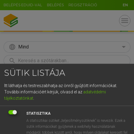
BELÉPÉS EDUID-VAL
BELÉPÉS
REGISZTRÁCIÓ
EN
menu
language
Mind
search
SÜTIK LISTÁJA
GR
KERESÉS
5
6
7
8
9
ö
ü
ó
Itt láthatja és testreszabhatja az önről gyűjtött információkat.
További információért kérjük, olvasd el az
adatvédelmi
r
t
z
u
i
o
p
ő
ú
Európai uniós terminológiai szótár
tájékoztatónkat
.
g
h
j
k
l
é
á
ű
Ω
STATISZTIKA
v
b
n
m
,
.
-
AltGr
A statisztikai sütiket „teljesítménysütiknek” is nevezik. Ezek a
sütik információkat gyűjtenek a webhely használatának
módjáról, többek között arról, hogy milyen oldalakat keresett fel