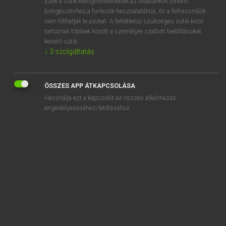
Ezek a sütik elengedhetetlenek az oldalunkon történő
böngészéshez,a funkciók használatához, és a felhasználók
EURÓPAI UNIÓS TERMINOLÓGIAI SZÓTÁR
nem tilthatják le azokat. A feltétlenül szükséges sütik közé
Kapcsolódó anyagok
tartoznak többek között a személyre szabott beállításokat
kezelő sütik.
abolition of checks at internal borders
↓
3
szolgáltatás
abolition of customs duties
abolition of double taxation
ÖSSZES APP ÁTKAPCSOLÁSA
Használja ezt a kapcsolót az összes alkalmazás
abolition of quotas
engedélyezéséhez/letiltásához.
abolition of restrictions
abolition of restrictions on trade
abonné indépendant
abonné résidentiel
Abordnung