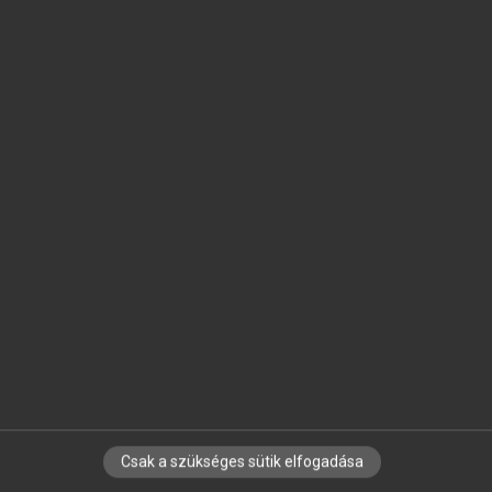
SZOTAR.NET APPLIKÁCIÓ
MICROSOFT OFFICE BŐVÍTMÉNY
BEÉPÜLŐ SZÓTÁRMODUL
ONLINE NYELVVIZSGA
EGYÉNI FELHASZNÁLÓKNAK
TANULÓKNAK
OKTATÁSI INTÉZMÉNYEKNEK
VÁLLALATI MEGOLDÁSOK
SÚGÓ
RÓLUNK
ELÉRHETŐSÉG
SÜTI BEÁLLÍTÁSOK
Csak a szükséges sütik elfogadása
IRATKOZZ FEL HÍRLEVELÜNKRE!