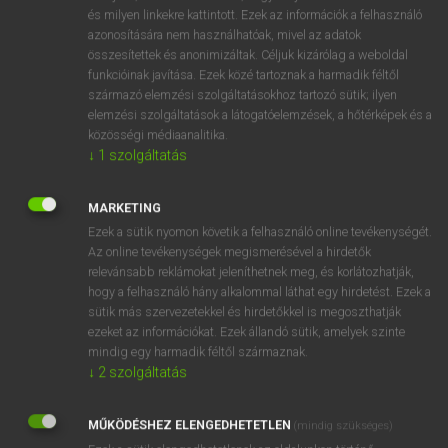
VAN ELŐFIZETÉSED?
és milyen linkekre kattintott. Ezek az információk a felhasználó
azonosítására nem használhatóak, mivel az adatok
Van előfizetésem a teljes szócikk megtekintéséhez.
összesítettek és anonimizáltak. Céljuk kizárólag a weboldal
funkcióinak javítása. Ezek közé tartoznak a harmadik féltől
BELÉPÉS
származó elemzési szolgáltatásokhoz tartozó sütik; ilyen
elemzési szolgáltatások a látogatóelemzések, a hőtérképek és a
közösségi médiaanalitika.
↓
1
szolgáltatás
MARKETING
Ezek a sütik nyomon követik a felhasználó online tevékenységét.
NINCS ELŐFIZETÉSED?
Az online tevékenységek megismerésével a hirdetők
Nincs regisztrációm és előfizetésem. A szótár 2 órás,
relevánsabb reklámokat jeleníthetnek meg, és korlátozhatják,
díjmentes próbaverziójának elindításához regisztrálok és
hogy a felhasználó hány alkalommal láthat egy hirdetést. Ezek a
sütik más szervezetekkel és hirdetőkkel is megoszthatják
belépek
.
ezeket az információkat. Ezek állandó sütik, amelyek szinte
mindig egy harmadik féltől származnak.
REGISZTRÁCIÓ
↓
2
szolgáltatás
MŰKÖDÉSHEZ ELENGEDHETETLEN
(mindig szükséges)