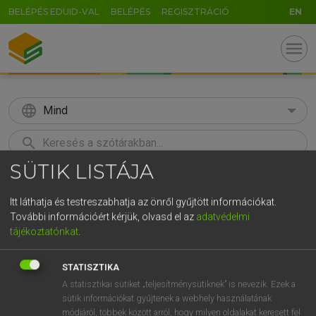
BELÉPÉS EDUID-VAL
BELÉPÉS
REGISZTRÁCIÓ
EN
menu
language
Mind
search
SÜTIK LISTÁJA
GR
KERESÉS
5
6
7
8
9
ö
ü
ó
Itt láthatja és testreszabhatja az önről gyűjtött információkat.
További információért kérjük, olvasd el az
adatvédelmi
r
t
z
u
i
o
p
ő
ú
Európai uniós terminológiai szótár
tájékoztatónkat
.
g
h
j
k
l
é
á
ű
Ω
STATISZTIKA
v
b
n
m
,
.
-
AltGr
A statisztikai sütiket „teljesítménysütiknek” is nevezik. Ezek a
sütik információkat gyűjtenek a webhely használatának
módjáról, többek között arról, hogy milyen oldalakat keresett fel