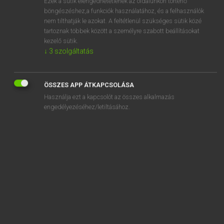
Ezek a sütik elengedhetetlenek az oldalunkon történő
böngészéshez,a funkciók használatához, és a felhasználók
EURÓPAI UNIÓS TERMINOLÓGIAI SZÓTÁR
nem tilthatják le azokat. A feltétlenül szükséges sütik közé
Kapcsolódó anyagok
tartoznak többek között a személyre szabott beállításokat
kezelő sütik.
abolition de toute discrimination
↓
3
szolgáltatás
abolition of any discrimination
abolition of checks at internal borders
ÖSSZES APP ÁTKAPCSOLÁSA
Használja ezt a kapcsolót az összes alkalmazás
abolition of customs duties
engedélyezéséhez/letiltásához.
abolition of double taxation
abolition of quotas
abolition of restrictions
abolition of restrictions on trade
abonné indépendant