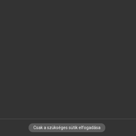
SZOTAR.NET APPLIKÁCIÓ
MICROSOFT OFFICE BŐVÍTMÉNY
BEÉPÜLŐ SZÓTÁRMODUL
ONLINE NYELVVIZSGA
EGYÉNI FELHASZNÁLÓKNAK
TANULÓKNAK
OKTATÁSI INTÉZMÉNYEKNEK
VÁLLALATI MEGOLDÁSOK
SÚGÓ
RÓLUNK
ELÉRHETŐSÉG
SÜTI BEÁLLÍTÁSOK
Csak a szükséges sütik elfogadása
IRATKOZZ FEL HÍRLEVELÜNKRE!