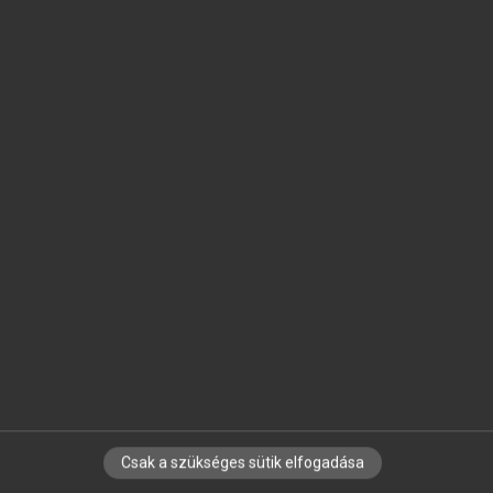
SZOTAR.NET APPLIKÁCIÓ
MICROSOFT OFFICE BŐVÍTMÉNY
BEÉPÜLŐ SZÓTÁRMODUL
ONLINE NYELVVIZSGA
EGYÉNI FELHASZNÁLÓKNAK
TANULÓKNAK
OKTATÁSI INTÉZMÉNYEKNEK
VÁLLALATI MEGOLDÁSOK
SÚGÓ
RÓLUNK
ELÉRHETŐSÉG
SÜTI BEÁLLÍTÁSOK
Csak a szükséges sütik elfogadása
IRATKOZZ FEL HÍRLEVELÜNKRE!