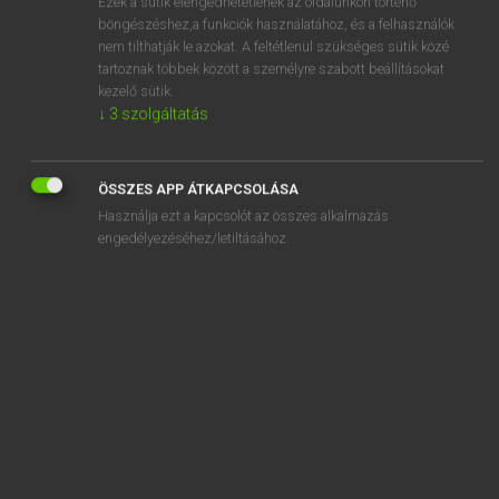
Ezek a sütik elengedhetetlenek az oldalunkon történő
böngészéshez,a funkciók használatához, és a felhasználók
EURÓPAI UNIÓS TERMINOLÓGIAI SZÓTÁR
nem tilthatják le azokat. A feltétlenül szükséges sütik közé
Kapcsolódó anyagok
tartoznak többek között a személyre szabott beállításokat
kezelő sütik.
abolition of any discrimination
↓
3
szolgáltatás
abolition of checks at internal borders
abolition of customs duties
ÖSSZES APP ÁTKAPCSOLÁSA
Használja ezt a kapcsolót az összes alkalmazás
abolition of double taxation
engedélyezéséhez/letiltásához.
abolition of quotas
abolition of restrictions
abolition of restrictions on trade
abonné indépendant
abonné résidentiel