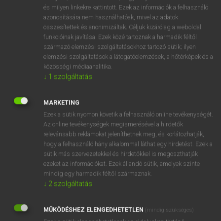
VAN ELŐFIZETÉSED?
és milyen linkekre kattintott. Ezek az információk a felhasználó
azonosítására nem használhatóak, mivel az adatok
Van előfizetésem a teljes szócikk megtekintéséhez.
összesítettek és anonimizáltak. Céljuk kizárólag a weboldal
funkcióinak javítása. Ezek közé tartoznak a harmadik féltől
BELÉPÉS
származó elemzési szolgáltatásokhoz tartozó sütik; ilyen
elemzési szolgáltatások a látogatóelemzések, a hőtérképek és a
közösségi médiaanalitika.
↓
1
szolgáltatás
MARKETING
Ezek a sütik nyomon követik a felhasználó online tevékenységét.
NINCS ELŐFIZETÉSED?
Az online tevékenységek megismerésével a hirdetők
Nincs regisztrációm és előfizetésem. A szótár 2 órás,
relevánsabb reklámokat jeleníthetnek meg, és korlátozhatják,
díjmentes próbaverziójának elindításához regisztrálok és
hogy a felhasználó hány alkalommal láthat egy hirdetést. Ezek a
sütik más szervezetekkel és hirdetőkkel is megoszthatják
belépek
.
ezeket az információkat. Ezek állandó sütik, amelyek szinte
mindig egy harmadik féltől származnak.
REGISZTRÁCIÓ
↓
2
szolgáltatás
MŰKÖDÉSHEZ ELENGEDHETETLEN
(mindig szükséges)