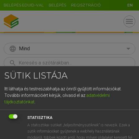
BELÉPÉS EDUID-VAL
BELÉPÉS
REGISZTRÁCIÓ
EN
menu
language
Mind
search
SÜTIK LISTÁJA
GR
KERESÉS
5
6
7
8
9
ö
ü
ó
Itt láthatja és testreszabhatja az önről gyűjtött információkat.
További információért kérjük, olvasd el az
adatvédelmi
r
t
z
u
i
o
p
ő
ú
Európai uniós terminológiai szótár
tájékoztatónkat
.
g
h
j
k
l
é
á
ű
Ω
STATISZTIKA
v
b
n
m
,
.
-
AltGr
A statisztikai sütiket „teljesítménysütiknek” is nevezik. Ezek a
sütik információkat gyűjtenek a webhely használatának
módjáról, többek között arról, hogy milyen oldalakat keresett fel