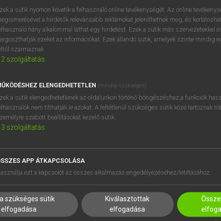
próbaverziójának elindítás
zek a sütik nyomon követik a felhasználó online tevékenységét. Az online tevékeny
BELÉPÉS
regisztrálok és
belépek
.
egismerésével a hirdetők relevánsabb reklámokat jeleníthetnek meg, és korlátozhat
elhasználó hány alkalommal láthat egy hirdetést. Ezek a sütik más szervezetekkel és
egoszthatják ezeket az információkat. Ezek állandó sütik, amelyek szinte mindig 
REGISZTRÁCIÓ
éltől származnak.
2
szolgáltatás
ŰKÖDÉSHEZ ELENGEDHETETLEN
(mindig szükséges)
zek a sütik elengedhetetlenek az oldalunkon történő böngészéshez,a funkciók hasz
elhasználók nem tilthatják le azokat. A feltétlenül szükséges sütik közé tartoznak t
zemélyre szabott beállításokat kezelő sütik.
3
szolgáltatás
SSZES APP ÁTKAPCSOLÁSA
HASZNÁLÓKNAK
SÚGÓ
asználja ezt a kapcsolót az összes alkalmazás engedélyezéséhez/letiltásához.
K
RÓLUNK
NTÉZMÉNYEKNEK
ELÉRHETŐSÉG
a szükséges sütik
Kiválasztottak
Összes
MEGOLDÁSOK
SÜTI BEÁLLÍTÁSOK
elfogadása
elfogadása
elfog