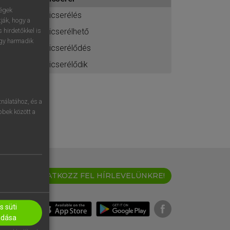
ához
ségek
kicserélés
ják, hogy a
kicserélhető
 hirdetőkkel is
egy harmadik
kicserélődés
kicserélődik
nálatához, és a
öbbek között a
IRATKOZZ FEL HÍRLEVELÜNKRE!
 süti
adása