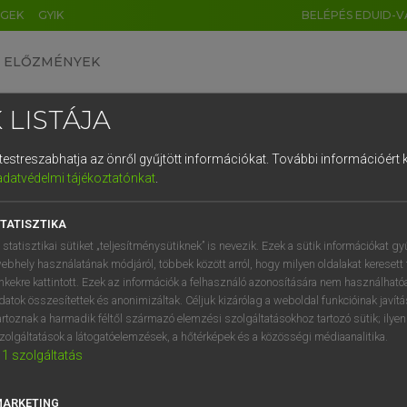
ÉGEK
GYIK
BELÉPÉS EDUID-V
ELŐZMÉNYEK
 LISTÁJA
és testreszabhatja az önről gyűjtött információkat.
További információért k
HU
DE
CN
FR
ES
IT
NL
RU
GR
adatvédelmi tájékoztatónkat
.
ARDT SÁNDOR, KONRÁD MIKLÓS
1
2
3
4
5
6
7
8
9
ar−francia nagyszótár
TATISZTIKA
q
w
e
r
t
z
u
i
 statisztikai sütiket „teljesítménysütiknek” is nevezik. Ezek a sütik információkat gy
ebhely használatának módjáról, többek között arról, hogy milyen oldalakat keresett 
a
s
d
f
g
h
j
k
l
é
inkekre kattintott. Ezek az információk a felhasználó azonosítására nem használható
datok összesítettek és anonimizáltak. Céljuk kizárólag a weboldal funkcióinak javít
í
y
x
c
v
b
n
m
,
.
artoznak a harmadik féltől származó elemzési szolgáltatásokhoz tartozó sütik; ilye
zolgáltatások a látogatóelemzések, a hőtérképek és a közösségi médiaanalitika.
VAN ELŐFIZETÉSED?
NINCS ELŐFIZETÉSED
1
szolgáltatás
előfizetésem a teljes szócikk
Nincs regisztrációm és előfiz
megtekintéséhez.
A szótár 2 órás, díjmente
MARKETING