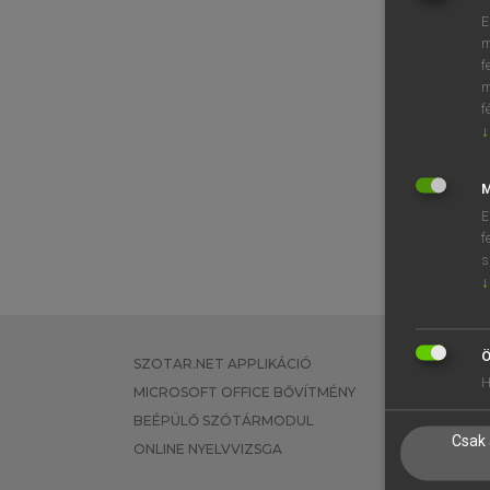
E
m
f
m
f
↓
M
E
f
s
↓
Ö
SZOTAR.NET APPLIKÁCIÓ
EGYÉNI FEL
H
MICROSOFT OFFICE BŐVÍTMÉNY
TANULÓKNA
BEÉPÜLŐ SZÓTÁRMODUL
OKTATÁSI I
Csak 
ONLINE NYELVVIZSGA
VÁLLALATI 