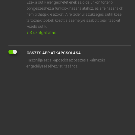
Ezek a sütik elengedhetetlenek az oldalunkon történő
böngészéshez,a funkciók használatához, és a felhasználók
nem tilthatják le azokat. A feltétlenül szükséges sütik közé
Eckhardt Sándor, Konrád Miklós
tartoznak többek között a személyre szabott beállításokat
MAGYAR−FRANCIA NAGYSZÓTÁR
kezelő sütik.
↓
3
szolgáltatás
Kapcsolódó anyagok
kicseppen
ÖSSZES APP ÁTKAPCSOLÁSA
kicserél
Használja ezt a kapcsolót az összes alkalmazás
kicserélés
engedélyezéséhez/letiltásához.
kicserélhető
kicserélődés
kicserélődik
kicserepesedés
kicserepesedik
kicserez