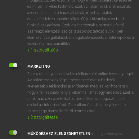
módjáról, többek között arról, hogy milyen oldalakat keresett fel
és milyen linkekre kattintott. Ezek az információk a felhasználó
VAN ELŐFIZETÉSED?
azonosítására nem használhatóak, mivel az adatok
összesítettek és anonimizáltak. Céljuk kizárólag a weboldal
Van előfizetésem a teljes szócikk megtekintéséhez.
funkcióinak javítása. Ezek közé tartoznak a harmadik féltől
származó elemzési szolgáltatásokhoz tartozó sütik; ilyen
BELÉPÉS
elemzési szolgáltatások a látogatóelemzések, a hőtérképek és a
közösségi médiaanalitika.
↓
1
szolgáltatás
MARKETING
Ezek a sütik nyomon követik a felhasználó online tevékenységét.
Az online tevékenységek megismerésével a hirdetők
NINCS ELŐFIZETÉSED?
relevánsabb reklámokat jeleníthetnek meg, és korlátozhatják,
Nincs regisztrációm és előfizetésem. A szótár 2 órás,
hogy a felhasználó hány alkalommal láthat egy hirdetést. Ezek a
díjmentes próbaverziójának elindításához regisztrálok és
sütik más szervezetekkel és hirdetőkkel is megoszthatják
belépek
.
ezeket az információkat. Ezek állandó sütik, amelyek szinte
mindig egy harmadik féltől származnak.
↓
2
szolgáltatás
REGISZTRÁCIÓ
MŰKÖDÉSHEZ ELENGEDHETETLEN
(mindig szükséges)