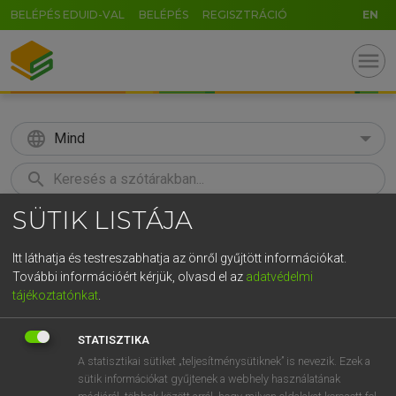
BELÉPÉS EDUID-VAL
BELÉPÉS
REGISZTRÁCIÓ
EN
menu
language
Mind
search
SÜTIK LISTÁJA
GR
KERESÉS
5
6
7
8
9
ö
ü
ó
Itt láthatja és testreszabhatja az önről gyűjtött információkat.
További információért kérjük, olvasd el az
adatvédelmi
r
t
z
u
i
o
p
ő
ú
ECKHARDT SÁNDOR, KONRÁD MIKLÓS
tájékoztatónkat
.
Magyar−francia nagyszótár
g
h
j
k
l
é
á
ű
Ω
STATISZTIKA
v
b
n
m
,
.
-
AltGr
A statisztikai sütiket „teljesítménysütiknek” is nevezik. Ezek a
sütik információkat gyűjtenek a webhely használatának