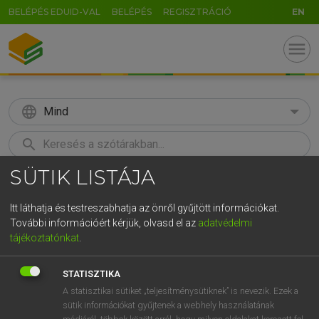
BELÉPÉS EDUID-VAL
BELÉPÉS
REGISZTRÁCIÓ
EN
menu
language
Mind
search
SÜTIK LISTÁJA
GR
KERESÉS
5
6
7
8
9
ö
ü
ó
Itt láthatja és testreszabhatja az önről gyűjtött információkat.
További információért kérjük, olvasd el az
adatvédelmi
r
t
z
u
i
o
p
ő
ú
ECKHARDT SÁNDOR, KONRÁD MIKLÓS
tájékoztatónkat
.
Magyar−francia nagyszótár
g
h
j
k
l
é
á
ű
Ω
STATISZTIKA
v
b
n
m
,
.
-
AltGr
A statisztikai sütiket „teljesítménysütiknek” is nevezik. Ezek a
sütik információkat gyűjtenek a webhely használatának