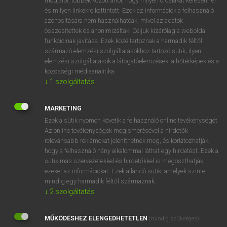
módjáról, többek között arról, hogy milyen oldalakat keresett fel
és milyen linkekre kattintott. Ezek az információk a felhasználó
VAN ELŐFIZETÉSED?
azonosítására nem használhatóak, mivel az adatok
összesítettek és anonimizáltak. Céljuk kizárólag a weboldal
Van előfizetésem a teljes szócikk megtekintéséhez.
funkcióinak javítása. Ezek közé tartoznak a harmadik féltől
származó elemzési szolgáltatásokhoz tartozó sütik; ilyen
BELÉPÉS
elemzési szolgáltatások a látogatóelemzések, a hőtérképek és a
közösségi médiaanalitika.
↓
1
szolgáltatás
MARKETING
Ezek a sütik nyomon követik a felhasználó online tevékenységét.
Az online tevékenységek megismerésével a hirdetők
NINCS ELŐFIZETÉSED?
relevánsabb reklámokat jeleníthetnek meg, és korlátozhatják,
Nincs regisztrációm és előfizetésem. A szótár 2 órás,
hogy a felhasználó hány alkalommal láthat egy hirdetést. Ezek a
díjmentes próbaverziójának elindításához regisztrálok és
sütik más szervezetekkel és hirdetőkkel is megoszthatják
belépek
.
ezeket az információkat. Ezek állandó sütik, amelyek szinte
mindig egy harmadik féltől származnak.
↓
2
szolgáltatás
REGISZTRÁCIÓ
MŰKÖDÉSHEZ ELENGEDHETETLEN
(mindig szükséges)