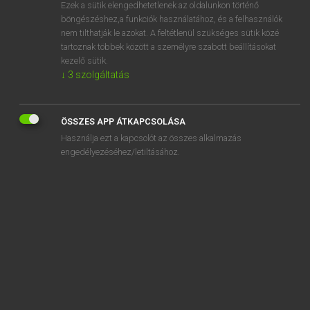
Ezek a sütik elengedhetetlenek az oldalunkon történő
böngészéshez,a funkciók használatához, és a felhasználók
nem tilthatják le azokat. A feltétlenül szükséges sütik közé
Eckhardt Sándor, Konrád Miklós
tartoznak többek között a személyre szabott beállításokat
MAGYAR−FRANCIA NAGYSZÓTÁR
kezelő sütik.
↓
3
szolgáltatás
Kapcsolódó anyagok
kicsepeg
ÖSSZES APP ÁTKAPCSOLÁSA
kicsepegés
Használja ezt a kapcsolót az összes alkalmazás
kicsepegtet
engedélyezéséhez/letiltásához.
kicsepegtetés
kicsépel
kicséplés
kicseppen
kicserél
kicserélés