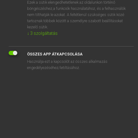
Ezek a sütik elengedhetetlenek az oldalunkon történő
böngészéshez,a funkciók használatához, és a felhasználók
nem tilthatják le azokat. A feltétlenül szükséges sütik közé
Eckhardt Sándor, Konrád Miklós
tartoznak többek között a személyre szabott beállításokat
MAGYAR−FRANCIA NAGYSZÓTÁR
kezelő sütik.
↓
3
szolgáltatás
Kapcsolódó anyagok
hunyorgás
ÖSSZES APP ÁTKAPCSOLÁSA
hunyorgat
Használja ezt a kapcsolót az összes alkalmazás
hunyorgatás
engedélyezéséhez/letiltásához.
hunyorgató
hunyorgó
hunyorgyanta
hunyorít
hunyorítás
hunyorog