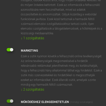
módjáról, többek között arról, hogy milyen oldalakat keresett fel
és milyen linkekre kattintott. Ezek az információk a felhasználó
VAN ELŐFIZETÉSED?
azonosítására nem használhatóak, mivel az adatok
összesítettek és anonimizáltak. Céljuk kizárólag a weboldal
Van előfizetésem a teljes szócikk megtekintéséhez.
funkcióinak javítása. Ezek közé tartoznak a harmadik féltől
származó elemzési szolgáltatásokhoz tartozó sütik; ilyen
BELÉPÉS
elemzési szolgáltatások a látogatóelemzések, a hőtérképek és a
közösségi médiaanalitika.
↓
1
szolgáltatás
MARKETING
Ezek a sütik nyomon követik a felhasználó online tevékenységét.
Az online tevékenységek megismerésével a hirdetők
NINCS ELŐFIZETÉSED?
relevánsabb reklámokat jeleníthetnek meg, és korlátozhatják,
Nincs regisztrációm és előfizetésem. A szótár 2 órás,
hogy a felhasználó hány alkalommal láthat egy hirdetést. Ezek a
díjmentes próbaverziójának elindításához regisztrálok és
sütik más szervezetekkel és hirdetőkkel is megoszthatják
belépek
.
ezeket az információkat. Ezek állandó sütik, amelyek szinte
mindig egy harmadik féltől származnak.
↓
2
szolgáltatás
REGISZTRÁCIÓ
MŰKÖDÉSHEZ ELENGEDHETETLEN
(mindig szükséges)