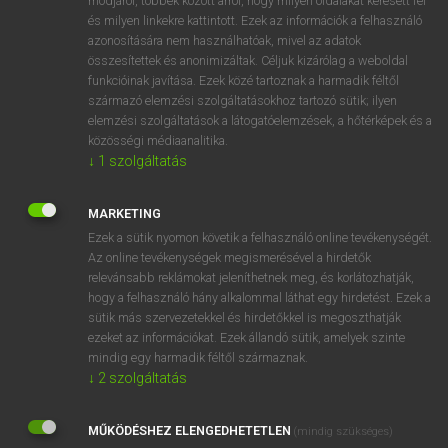
módjáról, többek között arról, hogy milyen oldalakat keresett fel
és milyen linkekre kattintott. Ezek az információk a felhasználó
VAN ELŐFIZETÉSED?
azonosítására nem használhatóak, mivel az adatok
összesítettek és anonimizáltak. Céljuk kizárólag a weboldal
Van előfizetésem a teljes szócikk megtekintéséhez.
funkcióinak javítása. Ezek közé tartoznak a harmadik féltől
származó elemzési szolgáltatásokhoz tartozó sütik; ilyen
BELÉPÉS
elemzési szolgáltatások a látogatóelemzések, a hőtérképek és a
közösségi médiaanalitika.
↓
1
szolgáltatás
MARKETING
Ezek a sütik nyomon követik a felhasználó online tevékenységét.
Az online tevékenységek megismerésével a hirdetők
NINCS ELŐFIZETÉSED?
relevánsabb reklámokat jeleníthetnek meg, és korlátozhatják,
Nincs regisztrációm és előfizetésem. A szótár 2 órás,
hogy a felhasználó hány alkalommal láthat egy hirdetést. Ezek a
díjmentes próbaverziójának elindításához regisztrálok és
sütik más szervezetekkel és hirdetőkkel is megoszthatják
belépek
.
ezeket az információkat. Ezek állandó sütik, amelyek szinte
mindig egy harmadik féltől származnak.
↓
2
szolgáltatás
REGISZTRÁCIÓ
MŰKÖDÉSHEZ ELENGEDHETETLEN
(mindig szükséges)