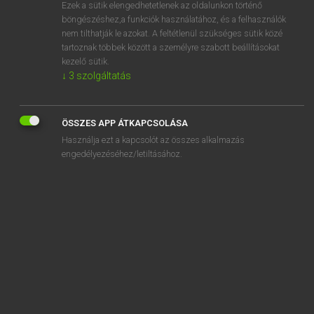
Ezek a sütik elengedhetetlenek az oldalunkon történő
böngészéshez,a funkciók használatához, és a felhasználók
nem tilthatják le azokat. A feltétlenül szükséges sütik közé
Eckhardt Sándor, Konrád Miklós
tartoznak többek között a személyre szabott beállításokat
MAGYAR−FRANCIA NAGYSZÓTÁR
kezelő sütik.
↓
3
szolgáltatás
Kapcsolódó anyagok
hunyászkodó
ÖSSZES APP ÁTKAPCSOLÁSA
hunyó
Használja ezt a kapcsolót az összes alkalmazás
hunyor
engedélyezéséhez/letiltásához.
hunyorfű
hunyorgás
hunyorgat
hunyorgatás
hunyorgató
hunyorgó