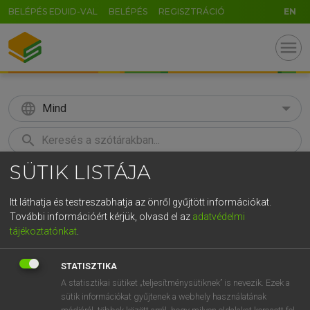
BELÉPÉS EDUID-VAL
BELÉPÉS
REGISZTRÁCIÓ
EN
menu
language
Mind
search
SÜTIK LISTÁJA
GR
KERESÉS
5
6
7
8
9
ö
ü
ó
Itt láthatja és testreszabhatja az önről gyűjtött információkat.
További információért kérjük, olvasd el az
adatvédelmi
r
t
z
u
i
o
p
ő
ú
ECKHARDT SÁNDOR, KONRÁD MIKLÓS
tájékoztatónkat
.
Magyar−francia nagyszótár
g
h
j
k
l
é
á
ű
Ω
STATISZTIKA
v
b
n
m
,
.
-
AltGr
A statisztikai sütiket „teljesítménysütiknek” is nevezik. Ezek a
sütik információkat gyűjtenek a webhely használatának