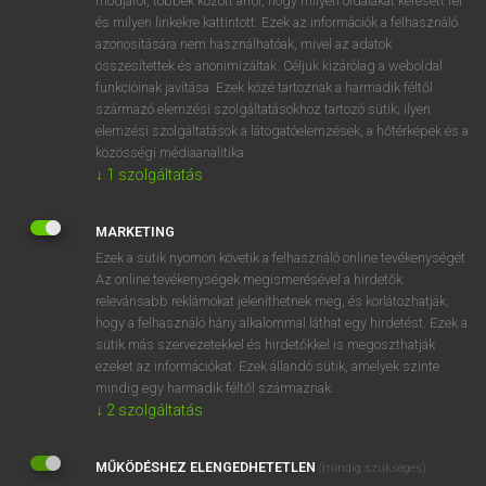
módjáról, többek között arról, hogy milyen oldalakat keresett fel
és milyen linkekre kattintott. Ezek az információk a felhasználó
VAN ELŐFIZETÉSED?
azonosítására nem használhatóak, mivel az adatok
összesítettek és anonimizáltak. Céljuk kizárólag a weboldal
Van előfizetésem a teljes szócikk megtekintéséhez.
funkcióinak javítása. Ezek közé tartoznak a harmadik féltől
származó elemzési szolgáltatásokhoz tartozó sütik; ilyen
BELÉPÉS
elemzési szolgáltatások a látogatóelemzések, a hőtérképek és a
közösségi médiaanalitika.
↓
1
szolgáltatás
MARKETING
Ezek a sütik nyomon követik a felhasználó online tevékenységét.
Az online tevékenységek megismerésével a hirdetők
NINCS ELŐFIZETÉSED?
relevánsabb reklámokat jeleníthetnek meg, és korlátozhatják,
Nincs regisztrációm és előfizetésem. A szótár 2 órás,
hogy a felhasználó hány alkalommal láthat egy hirdetést. Ezek a
díjmentes próbaverziójának elindításához regisztrálok és
sütik más szervezetekkel és hirdetőkkel is megoszthatják
belépek
.
ezeket az információkat. Ezek állandó sütik, amelyek szinte
mindig egy harmadik féltől származnak.
↓
2
szolgáltatás
REGISZTRÁCIÓ
MŰKÖDÉSHEZ ELENGEDHETETLEN
(mindig szükséges)