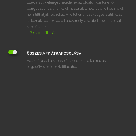
Ezek a sütik elengedhetetlenek az oldalunkon történő
böngészéshez,a funkciók használatához, és a felhasználók
nem tilthatják le azokat. A feltétlenül szükséges sütik közé
Eckhardt Sándor, Konrád Miklós
tartoznak többek között a személyre szabott beállításokat
MAGYAR−FRANCIA NAGYSZÓTÁR
kezelő sütik.
↓
3
szolgáltatás
Kapcsolódó anyagok
hunyorfű
ÖSSZES APP ÁTKAPCSOLÁSA
hunyorgás
Használja ezt a kapcsolót az összes alkalmazás
hunyorgat
engedélyezéséhez/letiltásához.
hunyorgatás
hunyorgató
hunyorgó
hunyorgyanta
hunyorít
hunyorítás