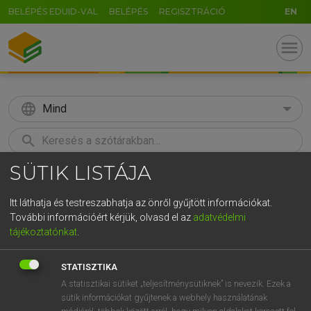
BELÉPÉS EDUID-VAL
BELÉPÉS
REGISZTRÁCIÓ
EN
menu
language
Mind
search
SÜTIK LISTÁJA
GR
KERESÉS
5
6
7
8
9
ö
ü
ó
Itt láthatja és testreszabhatja az önről gyűjtött információkat.
További információért kérjük, olvasd el az
adatvédelmi
r
t
z
u
i
o
p
ő
ú
ECKHARDT SÁNDOR, KONRÁD MIKLÓS
tájékoztatónkat
.
Magyar−francia nagyszótár
g
h
j
k
l
é
á
ű
Ω
STATISZTIKA
v
b
n
m
,
.
-
AltGr
A statisztikai sütiket „teljesítménysütiknek” is nevezik. Ezek a
sütik információkat gyűjtenek a webhely használatának