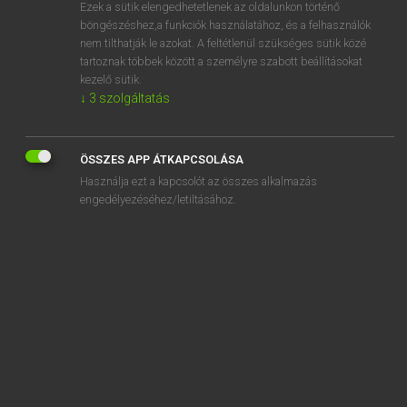
Ezek a sütik elengedhetetlenek az oldalunkon történő
böngészéshez,a funkciók használatához, és a felhasználók
nem tilthatják le azokat. A feltétlenül szükséges sütik közé
Eckhardt Sándor, Konrád Miklós
tartoznak többek között a személyre szabott beállításokat
MAGYAR−FRANCIA NAGYSZÓTÁR
kezelő sütik.
↓
3
szolgáltatás
Kapcsolódó anyagok
felékelés
ÖSSZES APP ÁTKAPCSOLÁSA
felékelési
Használja ezt a kapcsolót az összes alkalmazás
felékesít
engedélyezéséhez/letiltásához.
felekezet
felekezetenkívüli
felekezeti
felekezetieskedés
felekezetieskedik
felekezetieskedő