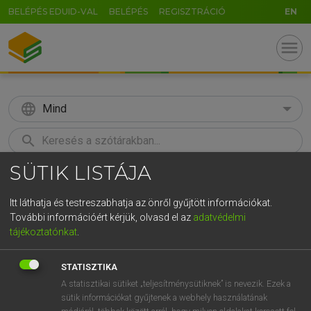
BELÉPÉS EDUID-VAL
BELÉPÉS
REGISZTRÁCIÓ
EN
menu
language
Mind
search
SÜTIK LISTÁJA
GR
KERESÉS
5
6
7
8
9
ö
ü
ó
Itt láthatja és testreszabhatja az önről gyűjtött információkat.
További információért kérjük, olvasd el az
adatvédelmi
r
t
z
u
i
o
p
ő
ú
ECKHARDT SÁNDOR, KONRÁD MIKLÓS
tájékoztatónkat
.
Magyar−francia nagyszótár
g
h
j
k
l
é
á
ű
Ω
STATISZTIKA
v
b
n
m
,
.
-
AltGr
A statisztikai sütiket „teljesítménysütiknek” is nevezik. Ezek a
sütik információkat gyűjtenek a webhely használatának