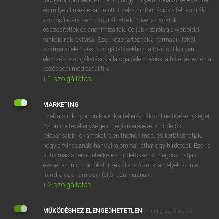
módjáról, többek között arról, hogy milyen oldalakat keresett fel
és milyen linkekre kattintott. Ezek az információk a felhasználó
VAN ELŐFIZETÉSED?
azonosítására nem használhatóak, mivel az adatok
összesítettek és anonimizáltak. Céljuk kizárólag a weboldal
Van előfizetésem a teljes szócikk megtekintéséhez.
funkcióinak javítása. Ezek közé tartoznak a harmadik féltől
származó elemzési szolgáltatásokhoz tartozó sütik; ilyen
BELÉPÉS
elemzési szolgáltatások a látogatóelemzések, a hőtérképek és a
közösségi médiaanalitika.
↓
1
szolgáltatás
MARKETING
Ezek a sütik nyomon követik a felhasználó online tevékenységét.
Az online tevékenységek megismerésével a hirdetők
NINCS ELŐFIZETÉSED?
relevánsabb reklámokat jeleníthetnek meg, és korlátozhatják,
Nincs regisztrációm és előfizetésem. A szótár 2 órás,
hogy a felhasználó hány alkalommal láthat egy hirdetést. Ezek a
díjmentes próbaverziójának elindításához regisztrálok és
sütik más szervezetekkel és hirdetőkkel is megoszthatják
belépek
.
ezeket az információkat. Ezek állandó sütik, amelyek szinte
mindig egy harmadik féltől származnak.
↓
2
szolgáltatás
REGISZTRÁCIÓ
MŰKÖDÉSHEZ ELENGEDHETETLEN
(mindig szükséges)