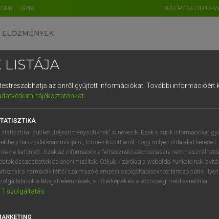
ÉGEK
GYIK
BELÉPÉS EDUID-V
ELŐZMÉNYEK
 LISTÁJA
és testreszabhatja az önről gyűjtött információkat.
További információért k
HU
DE
CN
FR
ES
IT
NL
RU
GR
adatvédelmi tájékoztatónkat
.
ARDT SÁNDOR, KONRÁD MIKLÓS
1
2
3
4
5
6
7
8
9
ar−francia nagyszótár
TATISZTIKA
q
w
e
r
t
z
u
i
 statisztikai sütiket „teljesítménysütiknek” is nevezik. Ezek a sütik információkat gy
ebhely használatának módjáról, többek között arról, hogy milyen oldalakat keresett 
a
s
d
f
g
h
j
k
l
é
inkekre kattintott. Ezek az információk a felhasználó azonosítására nem használható
datok összesítettek és anonimizáltak. Céljuk kizárólag a weboldal funkcióinak javít
í
y
x
c
v
b
n
m
,
.
artoznak a harmadik féltől származó elemzési szolgáltatásokhoz tartozó sütik; ilye
zolgáltatások a látogatóelemzések, a hőtérképek és a közösségi médiaanalitika.
VAN ELŐFIZETÉSED?
NINCS ELŐFIZETÉSED
1
szolgáltatás
előfizetésem a teljes szócikk
Nincs regisztrációm és előfiz
megtekintéséhez.
A szótár 2 órás, díjmente
MARKETING