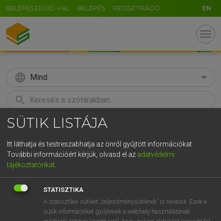
BELÉPÉS EDUID-VAL
BELÉPÉS
REGISZTRÁCIÓ
EN
menu
language
Mind
search
SÜTIK LISTÁJA
GR
KERESÉS
5
6
7
8
9
ö
ü
ó
Itt láthatja és testreszabhatja az önről gyűjtött információkat.
További információért kérjük, olvasd el az
adatvédelmi
r
t
z
u
i
o
p
ő
ú
ECKHARDT SÁNDOR, KONRÁD MIKLÓS
tájékoztatónkat
.
Magyar−francia nagyszótár
g
h
j
k
l
é
á
ű
Ω
STATISZTIKA
v
b
n
m
,
.
-
AltGr
A statisztikai sütiket „teljesítménysütiknek” is nevezik. Ezek a
sütik információkat gyűjtenek a webhely használatának