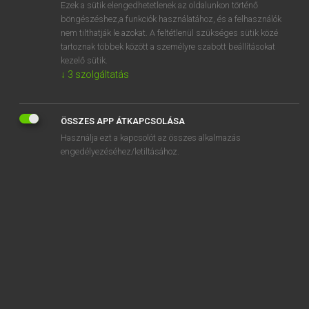
Ezek a sütik elengedhetetlenek az oldalunkon történő
böngészéshez,a funkciók használatához, és a felhasználók
nem tilthatják le azokat. A feltétlenül szükséges sütik közé
Eckhardt Sándor, Konrád Miklós
tartoznak többek között a személyre szabott beállításokat
MAGYAR−FRANCIA NAGYSZÓTÁR
kezelő sütik.
↓
3
szolgáltatás
Kapcsolódó anyagok
felékesít
ÖSSZES APP ÁTKAPCSOLÁSA
felekezet
Használja ezt a kapcsolót az összes alkalmazás
felekezetenkívüli
engedélyezéséhez/letiltásához.
felekezeti
felekezetieskedés
felekezetieskedik
felekezetieskedő
felekezetiesség
felekezetközi