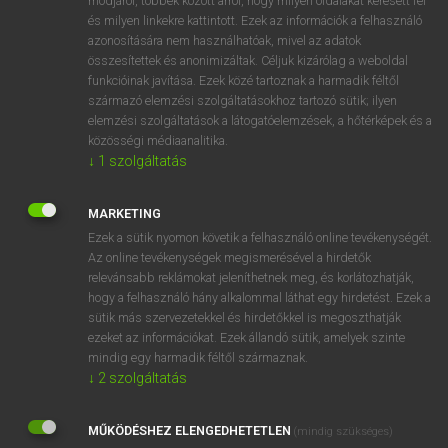
módjáról, többek között arról, hogy milyen oldalakat keresett fel
és milyen linkekre kattintott. Ezek az információk a felhasználó
VAN ELŐFIZETÉSED?
azonosítására nem használhatóak, mivel az adatok
összesítettek és anonimizáltak. Céljuk kizárólag a weboldal
Van előfizetésem a teljes szócikk megtekintéséhez.
funkcióinak javítása. Ezek közé tartoznak a harmadik féltől
származó elemzési szolgáltatásokhoz tartozó sütik; ilyen
BELÉPÉS
elemzési szolgáltatások a látogatóelemzések, a hőtérképek és a
közösségi médiaanalitika.
↓
1
szolgáltatás
MARKETING
Ezek a sütik nyomon követik a felhasználó online tevékenységét.
Az online tevékenységek megismerésével a hirdetők
NINCS ELŐFIZETÉSED?
relevánsabb reklámokat jeleníthetnek meg, és korlátozhatják,
Nincs regisztrációm és előfizetésem. A szótár 2 órás,
hogy a felhasználó hány alkalommal láthat egy hirdetést. Ezek a
díjmentes próbaverziójának elindításához regisztrálok és
sütik más szervezetekkel és hirdetőkkel is megoszthatják
belépek
.
ezeket az információkat. Ezek állandó sütik, amelyek szinte
mindig egy harmadik féltől származnak.
↓
2
szolgáltatás
REGISZTRÁCIÓ
MŰKÖDÉSHEZ ELENGEDHETETLEN
(mindig szükséges)