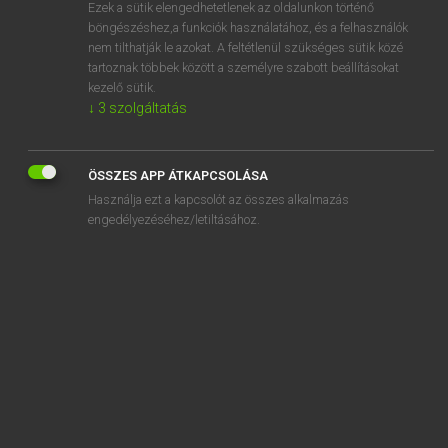
Ezek a sütik elengedhetetlenek az oldalunkon történő
böngészéshez,a funkciók használatához, és a felhasználók
nem tilthatják le azokat. A feltétlenül szükséges sütik közé
Eckhardt Sándor, Konrád Miklós
tartoznak többek között a személyre szabott beállításokat
MAGYAR−FRANCIA NAGYSZÓTÁR
kezelő sütik.
↓
3
szolgáltatás
Kapcsolódó anyagok
egymaga
ÖSSZES APP ÁTKAPCSOLÁSA
egymagú
Használja ezt a kapcsolót az összes alkalmazás
egymanuálos
engedélyezéséhez/letiltásához.
egymás
egy-más
egymásmellettiség
egymásrahatás
egymásrautaltság
egymásután