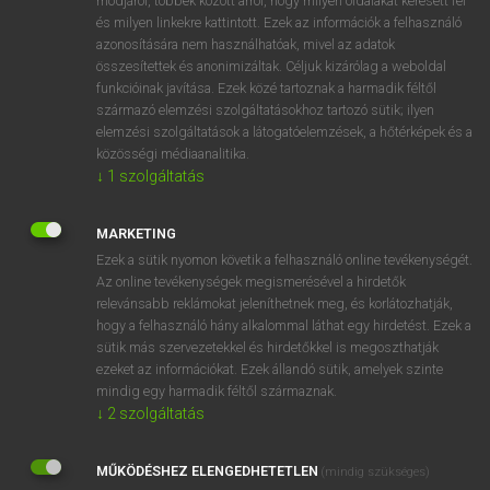
módjáról, többek között arról, hogy milyen oldalakat keresett fel
és milyen linkekre kattintott. Ezek az információk a felhasználó
VAN ELŐFIZETÉSED?
azonosítására nem használhatóak, mivel az adatok
összesítettek és anonimizáltak. Céljuk kizárólag a weboldal
Van előfizetésem a teljes szócikk megtekintéséhez.
funkcióinak javítása. Ezek közé tartoznak a harmadik féltől
származó elemzési szolgáltatásokhoz tartozó sütik; ilyen
BELÉPÉS
elemzési szolgáltatások a látogatóelemzések, a hőtérképek és a
közösségi médiaanalitika.
↓
1
szolgáltatás
MARKETING
Ezek a sütik nyomon követik a felhasználó online tevékenységét.
Az online tevékenységek megismerésével a hirdetők
NINCS ELŐFIZETÉSED?
relevánsabb reklámokat jeleníthetnek meg, és korlátozhatják,
Nincs regisztrációm és előfizetésem. A szótár 2 órás,
hogy a felhasználó hány alkalommal láthat egy hirdetést. Ezek a
díjmentes próbaverziójának elindításához regisztrálok és
sütik más szervezetekkel és hirdetőkkel is megoszthatják
belépek
.
ezeket az információkat. Ezek állandó sütik, amelyek szinte
mindig egy harmadik féltől származnak.
↓
2
szolgáltatás
REGISZTRÁCIÓ
MŰKÖDÉSHEZ ELENGEDHETETLEN
(mindig szükséges)