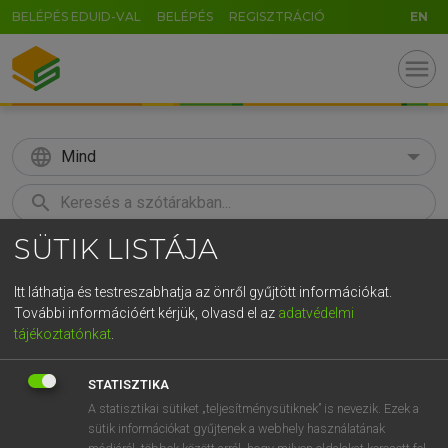
BELÉPÉS EDUID-VAL
BELÉPÉS
REGISZTRÁCIÓ
EN
menu
language
Mind
search
SÜTIK LISTÁJA
GR
KERESÉS
5
6
7
8
9
ö
ü
ó
Itt láthatja és testreszabhatja az önről gyűjtött információkat.
További információért kérjük, olvasd el az
adatvédelmi
r
t
z
u
i
o
p
ő
ú
ECKHARDT SÁNDOR, KONRÁD MIKLÓS
tájékoztatónkat
.
Magyar−francia nagyszótár
g
h
j
k
l
é
á
ű
Ω
STATISZTIKA
v
b
n
m
,
.
-
AltGr
A statisztikai sütiket „teljesítménysütiknek” is nevezik. Ezek a
sütik információkat gyűjtenek a webhely használatának