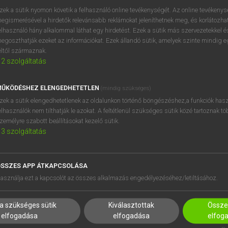
próbaverziójának elindítás
zek a sütik nyomon követik a felhasználó online tevékenységét. Az online tevékeny
BELÉPÉS
regisztrálok és
belépek
.
egismerésével a hirdetők relevánsabb reklámokat jeleníthetnek meg, és korlátozhat
elhasználó hány alkalommal láthat egy hirdetést. Ezek a sütik más szervezetekkel és
egoszthatják ezeket az információkat. Ezek állandó sütik, amelyek szinte mindig 
REGISZTRÁCIÓ
éltől származnak.
2
szolgáltatás
ŰKÖDÉSHEZ ELENGEDHETETLEN
(mindig szükséges)
zek a sütik elengedhetetlenek az oldalunkon történő böngészéshez,a funkciók hasz
elhasználók nem tilthatják le azokat. A feltétlenül szükséges sütik közé tartoznak t
zemélyre szabott beállításokat kezelő sütik.
3
szolgáltatás
SSZES APP ÁTKAPCSOLÁSA
HASZNÁLÓKNAK
SÚGÓ
asználja ezt a kapcsolót az összes alkalmazás engedélyezéséhez/letiltásához.
K
RÓLUNK
NTÉZMÉNYEKNEK
ELÉRHETŐSÉG
a szükséges sütik
Kiválasztottak
Összes
MEGOLDÁSOK
SÜTI BEÁLLÍTÁSOK
elfogadása
elfogadása
elfog