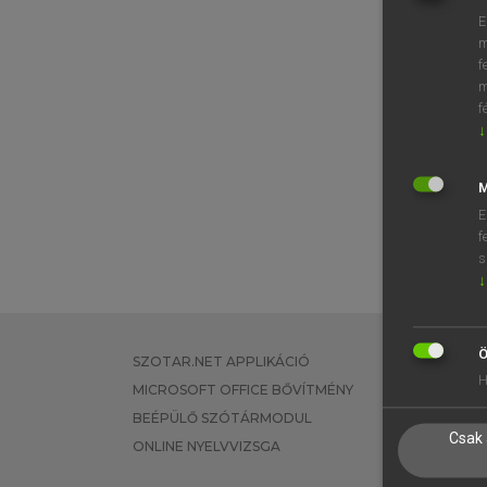
E
m
f
m
f
↓
M
E
f
s
↓
Ö
SZOTAR.NET APPLIKÁCIÓ
EGYÉNI FEL
H
MICROSOFT OFFICE BŐVÍTMÉNY
TANULÓKNA
BEÉPÜLŐ SZÓTÁRMODUL
OKTATÁSI I
Csak 
ONLINE NYELVVIZSGA
VÁLLALATI 