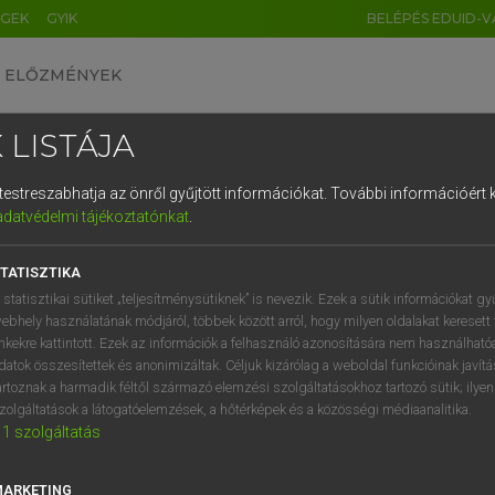
ÉGEK
GYIK
BELÉPÉS EDUID-V
ELŐZMÉNYEK
 LISTÁJA
és testreszabhatja az önről gyűjtött információkat.
További információért k
HU
DE
CN
FR
ES
IT
NL
RU
GR
adatvédelmi tájékoztatónkat
.
ARDT SÁNDOR, KONRÁD MIKLÓS
1
2
3
4
5
6
7
8
9
ar−francia nagyszótár
TATISZTIKA
q
w
e
r
t
z
u
i
 statisztikai sütiket „teljesítménysütiknek” is nevezik. Ezek a sütik információkat gy
ebhely használatának módjáról, többek között arról, hogy milyen oldalakat keresett 
a
s
d
f
g
h
j
k
l
é
inkekre kattintott. Ezek az információk a felhasználó azonosítására nem használható
datok összesítettek és anonimizáltak. Céljuk kizárólag a weboldal funkcióinak javít
í
y
x
c
v
b
n
m
,
.
artoznak a harmadik féltől származó elemzési szolgáltatásokhoz tartozó sütik; ilye
zolgáltatások a látogatóelemzések, a hőtérképek és a közösségi médiaanalitika.
VAN ELŐFIZETÉSED?
NINCS ELŐFIZETÉSED
1
szolgáltatás
előfizetésem a teljes szócikk
Nincs regisztrációm és előfiz
megtekintéséhez.
A szótár 2 órás, díjmente
MARKETING