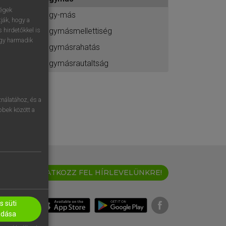
ához
ségek
egy-más
ják, hogy a
egymásmellettiség
 hirdetőkkel is
egy harmadik
egymásrahatás
egymásrautaltság
nálatához, és a
öbbek között a
IRATKOZZ FEL HÍRLEVELÜNKRE!
 süti
adása