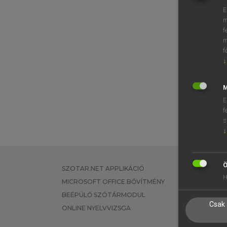
E
m
f
m
f
↓
M
E
f
s
↓
Ö
SZOTAR.NET APPLIKÁCIÓ
EGYÉNI FEL
H
MICROSOFT OFFICE BŐVÍTMÉNY
TANULÓKNA
BEÉPÜLŐ SZÓTÁRMODUL
OKTATÁSI I
Csak 
ONLINE NYELVVIZSGA
VÁLLALATI 