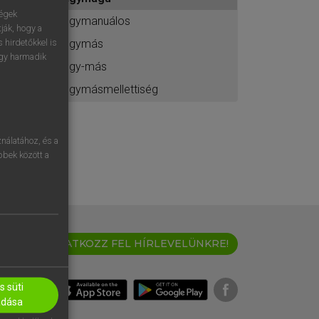
ához
ségek
egymanuálos
ják, hogy a
egymás
 hirdetőkkel is
egy harmadik
egy-más
egymásmellettiség
nálatához, és a
öbbek között a
IRATKOZZ FEL HÍRLEVELÜNKRE!
 süti
adása