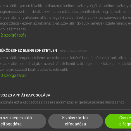
próbaverziójának elindítás
zek a sütik nyomon követik a felhasználó online tevékenységét. Az online tevékeny
BELÉPÉS
regisztrálok és
belépek
.
egismerésével a hirdetők relevánsabb reklámokat jeleníthetnek meg, és korlátozhat
elhasználó hány alkalommal láthat egy hirdetést. Ezek a sütik más szervezetekkel és
egoszthatják ezeket az információkat. Ezek állandó sütik, amelyek szinte mindig 
REGISZTRÁCIÓ
éltől származnak.
2
szolgáltatás
ŰKÖDÉSHEZ ELENGEDHETETLEN
(mindig szükséges)
zek a sütik elengedhetetlenek az oldalunkon történő böngészéshez,a funkciók hasz
elhasználók nem tilthatják le azokat. A feltétlenül szükséges sütik közé tartoznak t
zemélyre szabott beállításokat kezelő sütik.
3
szolgáltatás
SSZES APP ÁTKAPCSOLÁSA
HASZNÁLÓKNAK
SÚGÓ
asználja ezt a kapcsolót az összes alkalmazás engedélyezéséhez/letiltásához.
K
RÓLUNK
NTÉZMÉNYEKNEK
ELÉRHETŐSÉG
a szükséges sütik
Kiválasztottak
Összes
MEGOLDÁSOK
SÜTI BEÁLLÍTÁSOK
elfogadása
elfogadása
elfog