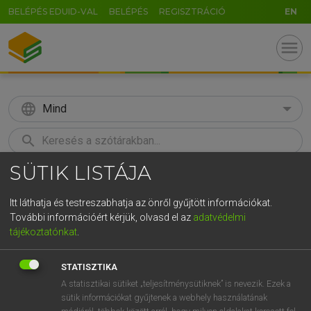
BELÉPÉS EDUID-VAL
BELÉPÉS
REGISZTRÁCIÓ
EN
menu
language
Mind
search
SÜTIK LISTÁJA
GR
KERESÉS
5
6
7
8
9
ö
ü
ó
Itt láthatja és testreszabhatja az önről gyűjtött információkat.
További információért kérjük, olvasd el az
adatvédelmi
r
t
z
u
i
o
p
ő
ú
ECKHARDT SÁNDOR, KONRÁD MIKLÓS
tájékoztatónkat
.
Magyar−francia nagyszótár
g
h
j
k
l
é
á
ű
Ω
STATISZTIKA
v
b
n
m
,
.
-
AltGr
A statisztikai sütiket „teljesítménysütiknek” is nevezik. Ezek a
sütik információkat gyűjtenek a webhely használatának