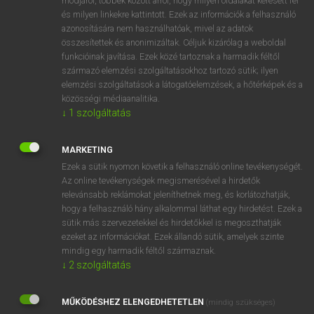
módjáról, többek között arról, hogy milyen oldalakat keresett fel
és milyen linkekre kattintott. Ezek az információk a felhasználó
VAN ELŐFIZETÉSED?
azonosítására nem használhatóak, mivel az adatok
összesítettek és anonimizáltak. Céljuk kizárólag a weboldal
Van előfizetésem a teljes szócikk megtekintéséhez.
funkcióinak javítása. Ezek közé tartoznak a harmadik féltől
származó elemzési szolgáltatásokhoz tartozó sütik; ilyen
BELÉPÉS
elemzési szolgáltatások a látogatóelemzések, a hőtérképek és a
közösségi médiaanalitika.
↓
1
szolgáltatás
MARKETING
Ezek a sütik nyomon követik a felhasználó online tevékenységét.
Az online tevékenységek megismerésével a hirdetők
NINCS ELŐFIZETÉSED?
relevánsabb reklámokat jeleníthetnek meg, és korlátozhatják,
Nincs regisztrációm és előfizetésem. A szótár 2 órás,
hogy a felhasználó hány alkalommal láthat egy hirdetést. Ezek a
díjmentes próbaverziójának elindításához regisztrálok és
sütik más szervezetekkel és hirdetőkkel is megoszthatják
belépek
.
ezeket az információkat. Ezek állandó sütik, amelyek szinte
mindig egy harmadik féltől származnak.
↓
2
szolgáltatás
REGISZTRÁCIÓ
MŰKÖDÉSHEZ ELENGEDHETETLEN
(mindig szükséges)