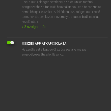
Ezek a sütik elengedhetetlenek az oldalunkon történő
böngészéshez,a funkciók használatához, és a felhasználók
nem tilthatják le azokat. A feltétlenül szükséges sütik közé
Eckhardt Sándor, Konrád Miklós
tartoznak többek között a személyre szabott beállításokat
MAGYAR−FRANCIA NAGYSZÓTÁR
kezelő sütik.
↓
3
szolgáltatás
Kapcsolódó anyagok
ágyúüteg
ÖSSZES APP ÁTKAPCSOLÁSA
ágyúz
Használja ezt a kapcsolót az összes alkalmazás
ágyúzás
engedélyezéséhez/letiltásához.
agyvelő
agyvelőállomány
agyvelőgyulladás
agyvelőhiány
agyvelőhiányos
agyvelősérv