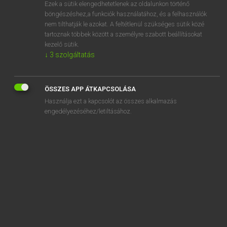
Ezek a sütik elengedhetetlenek az oldalunkon történő
böngészéshez,a funkciók használatához, és a felhasználók
nem tilthatják le azokat. A feltétlenül szükséges sütik közé
Eckhardt Sándor, Konrád Miklós
tartoznak többek között a személyre szabott beállításokat
MAGYAR−FRANCIA NAGYSZÓTÁR
kezelő sütik.
↓
3
szolgáltatás
Kapcsolódó anyagok
ágyútűz
ÖSSZES APP ÁTKAPCSOLÁSA
ágyúüteg
Használja ezt a kapcsolót az összes alkalmazás
ágyúz
engedélyezéséhez/letiltásához.
ágyúzás
agyvelő
agyvelőállomány
agyvelőgyulladás
agyvelőhiány
agyvelőhiányos