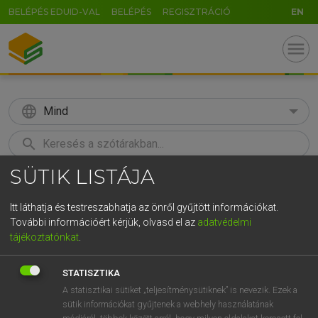
BELÉPÉS EDUID-VAL
BELÉPÉS
REGISZTRÁCIÓ
EN
menu
language
Mind
search
SÜTIK LISTÁJA
GR
KERESÉS
5
6
7
8
9
ö
ü
ó
Itt láthatja és testreszabhatja az önről gyűjtött információkat.
További információért kérjük, olvasd el az
adatvédelmi
r
t
z
u
i
o
p
ő
ú
ECKHARDT SÁNDOR, KONRÁD MIKLÓS
tájékoztatónkat
.
Magyar−francia nagyszótár
g
h
j
k
l
é
á
ű
Ω
STATISZTIKA
v
b
n
m
,
.
-
AltGr
A statisztikai sütiket „teljesítménysütiknek” is nevezik. Ezek a
sütik információkat gyűjtenek a webhely használatának