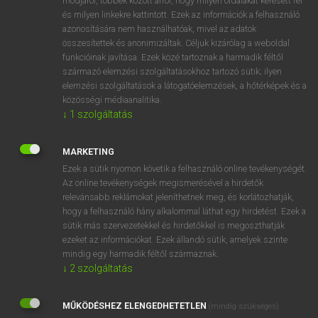
módjáról, többek között arról, hogy milyen oldalakat keresett fel
és milyen linkekre kattintott. Ezek az információk a felhasználó
VAN ELŐFIZETÉSED?
azonosítására nem használhatóak, mivel az adatok
összesítettek és anonimizáltak. Céljuk kizárólag a weboldal
Van előfizetésem a teljes szócikk megtekintéséhez.
funkcióinak javítása. Ezek közé tartoznak a harmadik féltől
származó elemzési szolgáltatásokhoz tartozó sütik; ilyen
BELÉPÉS
elemzési szolgáltatások a látogatóelemzések, a hőtérképek és a
közösségi médiaanalitika.
↓
1
szolgáltatás
MARKETING
Ezek a sütik nyomon követik a felhasználó online tevékenységét.
Az online tevékenységek megismerésével a hirdetők
NINCS ELŐFIZETÉSED?
relevánsabb reklámokat jeleníthetnek meg, és korlátozhatják,
Nincs regisztrációm és előfizetésem. A szótár 2 órás,
hogy a felhasználó hány alkalommal láthat egy hirdetést. Ezek a
díjmentes próbaverziójának elindításához regisztrálok és
sütik más szervezetekkel és hirdetőkkel is megoszthatják
belépek
.
ezeket az információkat. Ezek állandó sütik, amelyek szinte
mindig egy harmadik féltől származnak.
↓
2
szolgáltatás
REGISZTRÁCIÓ
MŰKÖDÉSHEZ ELENGEDHETETLEN
(mindig szükséges)