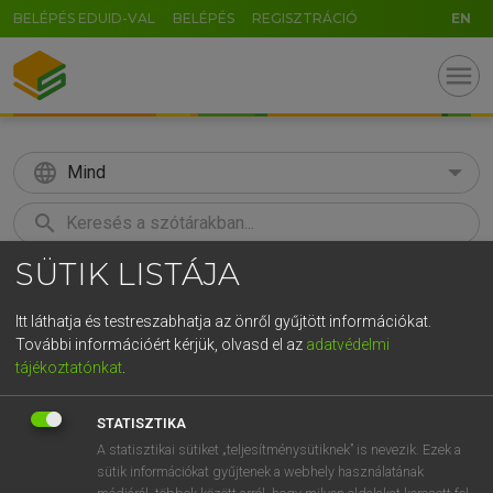
BELÉPÉS EDUID-VAL
BELÉPÉS
REGISZTRÁCIÓ
EN
menu
language
Mind
search
SÜTIK LISTÁJA
GR
KERESÉS
5
6
7
8
9
ö
ü
ó
Itt láthatja és testreszabhatja az önről gyűjtött információkat.
További információért kérjük, olvasd el az
adatvédelmi
r
t
z
u
i
o
p
ő
ú
ECKHARDT SÁNDOR, KONRÁD MIKLÓS
tájékoztatónkat
.
Magyar−francia nagyszótár
g
h
j
k
l
é
á
ű
Ω
STATISZTIKA
v
b
n
m
,
.
-
AltGr
A statisztikai sütiket „teljesítménysütiknek” is nevezik. Ezek a
sütik információkat gyűjtenek a webhely használatának