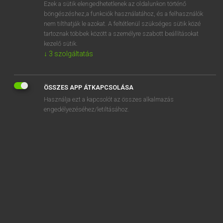
Ezek a sütik elengedhetetlenek az oldalunkon történő
böngészéshez,a funkciók használatához, és a felhasználók
nem tilthatják le azokat. A feltétlenül szükséges sütik közé
Eckhardt Sándor, Konrád Miklós
tartoznak többek között a személyre szabott beállításokat
MAGYAR−FRANCIA NAGYSZÓTÁR
kezelő sütik.
↓
3
szolgáltatás
Kapcsolódó anyagok
ágyútöltővessző
ÖSSZES APP ÁTKAPCSOLÁSA
ágyútűz
Használja ezt a kapcsolót az összes alkalmazás
ágyúüteg
engedélyezéséhez/letiltásához.
ágyúz
ágyúzás
agyvelő
agyvelőállomány
agyvelőgyulladás
agyvelőhiány