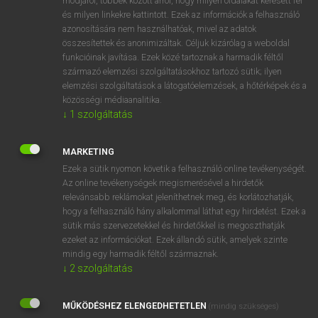
módjáról, többek között arról, hogy milyen oldalakat keresett fel
és milyen linkekre kattintott. Ezek az információk a felhasználó
VAN ELŐFIZETÉSED?
azonosítására nem használhatóak, mivel az adatok
összesítettek és anonimizáltak. Céljuk kizárólag a weboldal
Van előfizetésem a teljes szócikk megtekintéséhez.
funkcióinak javítása. Ezek közé tartoznak a harmadik féltől
származó elemzési szolgáltatásokhoz tartozó sütik; ilyen
BELÉPÉS
elemzési szolgáltatások a látogatóelemzések, a hőtérképek és a
közösségi médiaanalitika.
↓
1
szolgáltatás
MARKETING
Ezek a sütik nyomon követik a felhasználó online tevékenységét.
Az online tevékenységek megismerésével a hirdetők
NINCS ELŐFIZETÉSED?
relevánsabb reklámokat jeleníthetnek meg, és korlátozhatják,
Nincs regisztrációm és előfizetésem. A szótár 2 órás,
hogy a felhasználó hány alkalommal láthat egy hirdetést. Ezek a
díjmentes próbaverziójának elindításához regisztrálok és
sütik más szervezetekkel és hirdetőkkel is megoszthatják
belépek
.
ezeket az információkat. Ezek állandó sütik, amelyek szinte
mindig egy harmadik féltől származnak.
↓
2
szolgáltatás
REGISZTRÁCIÓ
MŰKÖDÉSHEZ ELENGEDHETETLEN
(mindig szükséges)