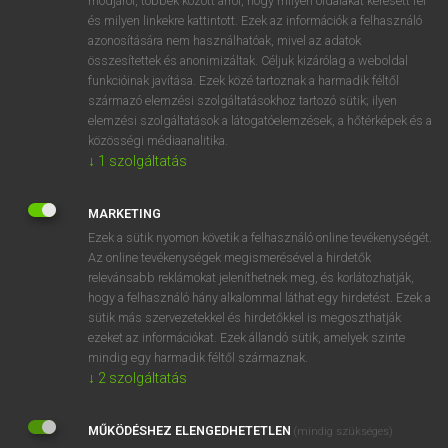
módjáról, többek között arról, hogy milyen oldalakat keresett fel
és milyen linkekre kattintott. Ezek az információk a felhasználó
VAN ELŐFIZETÉSED?
azonosítására nem használhatóak, mivel az adatok
összesítettek és anonimizáltak. Céljuk kizárólag a weboldal
Van előfizetésem a teljes szócikk megtekintéséhez.
funkcióinak javítása. Ezek közé tartoznak a harmadik féltől
származó elemzési szolgáltatásokhoz tartozó sütik; ilyen
BELÉPÉS
elemzési szolgáltatások a látogatóelemzések, a hőtérképek és a
közösségi médiaanalitika.
↓
1
szolgáltatás
MARKETING
Ezek a sütik nyomon követik a felhasználó online tevékenységét.
Az online tevékenységek megismerésével a hirdetők
NINCS ELŐFIZETÉSED?
relevánsabb reklámokat jeleníthetnek meg, és korlátozhatják,
Nincs regisztrációm és előfizetésem. A szótár 2 órás,
hogy a felhasználó hány alkalommal láthat egy hirdetést. Ezek a
díjmentes próbaverziójának elindításához regisztrálok és
sütik más szervezetekkel és hirdetőkkel is megoszthatják
belépek
.
ezeket az információkat. Ezek állandó sütik, amelyek szinte
mindig egy harmadik féltől származnak.
↓
2
szolgáltatás
REGISZTRÁCIÓ
MŰKÖDÉSHEZ ELENGEDHETETLEN
(mindig szükséges)