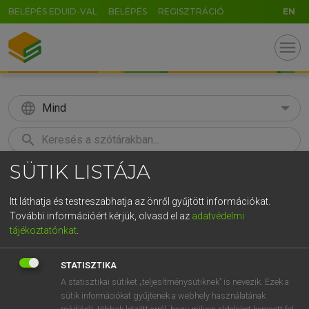
BELÉPÉS EDUID-VAL
BELÉPÉS
REGISZTRÁCIÓ
EN
menu
language
Mind
search
SÜTIK LISTÁJA
GR
KERESÉS
5
6
7
8
9
ö
ü
ó
Itt láthatja és testreszabhatja az önről gyűjtött információkat.
További információért kérjük, olvasd el az
adatvédelmi
r
t
z
u
i
o
p
ő
ú
ECKHARDT SÁNDOR, KONRÁD MIKLÓS
tájékoztatónkat
.
Magyar−francia nagyszótár
g
h
j
k
l
é
á
ű
Ω
STATISZTIKA
v
b
n
m
,
.
-
AltGr
A statisztikai sütiket „teljesítménysütiknek” is nevezik. Ezek a
sütik információkat gyűjtenek a webhely használatának