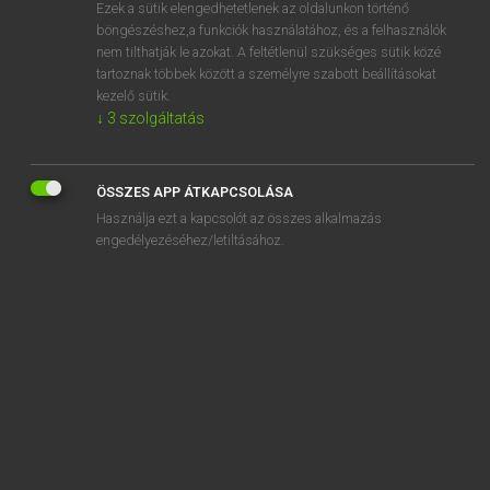
Ezek a sütik elengedhetetlenek az oldalunkon történő
böngészéshez,a funkciók használatához, és a felhasználók
nem tilthatják le azokat. A feltétlenül szükséges sütik közé
Eckhardt Sándor, Konrád Miklós
tartoznak többek között a személyre szabott beállításokat
MAGYAR−FRANCIA NAGYSZÓTÁR
kezelő sütik.
↓
3
szolgáltatás
Kapcsolódó anyagok
ágytoll
ÖSSZES APP ÁTKAPCSOLÁSA
agytorna
Használja ezt a kapcsolót az összes alkalmazás
agytörzs
engedélyezéséhez/letiltásához.
agytröszt
agytumor
ágyú
ágyúállás
ágyúbronz
ágyúcső