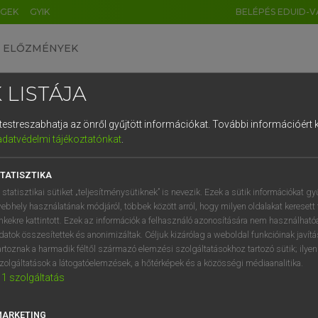
ÉGEK
GYIK
BELÉPÉS EDUID-V
ELŐZMÉNYEK
 LISTÁJA
és testreszabhatja az önről gyűjtött információkat.
További információért k
HU
DE
CN
FR
ES
IT
NL
RU
GR
adatvédelmi tájékoztatónkat
.
ARDT SÁNDOR, KONRÁD MIKLÓS
1
2
3
4
5
6
7
8
9
ar−francia nagyszótár
TATISZTIKA
q
w
e
r
t
z
u
i
 statisztikai sütiket „teljesítménysütiknek” is nevezik. Ezek a sütik információkat gy
ebhely használatának módjáról, többek között arról, hogy milyen oldalakat keresett 
a
s
d
f
g
h
j
k
l
é
inkekre kattintott. Ezek az információk a felhasználó azonosítására nem használható
datok összesítettek és anonimizáltak. Céljuk kizárólag a weboldal funkcióinak javít
í
y
x
c
v
b
n
m
,
.
artoznak a harmadik féltől származó elemzési szolgáltatásokhoz tartozó sütik; ilye
zolgáltatások a látogatóelemzések, a hőtérképek és a közösségi médiaanalitika.
VAN ELŐFIZETÉSED?
NINCS ELŐFIZETÉSED
1
szolgáltatás
előfizetésem a teljes szócikk
Nincs regisztrációm és előfiz
megtekintéséhez.
A szótár 2 órás, díjmente
MARKETING