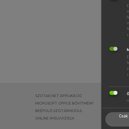
E
m
f
m
f
↓
M
E
f
s
↓
Ö
SZOTAR.NET APPLIKÁCIÓ
EGYÉNI FEL
H
MICROSOFT OFFICE BŐVÍTMÉNY
TANULÓKNA
BEÉPÜLŐ SZÓTÁRMODUL
OKTATÁSI I
Csak 
ONLINE NYELVVIZSGA
VÁLLALATI 