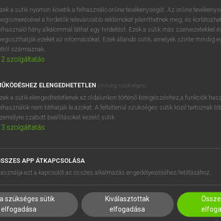
próbaverziójának elindítás
zek a sütik nyomon követik a felhasználó online tevékenységét. Az online tevékeny
BELÉPÉS
regisztrálok és
belépek
.
egismerésével a hirdetők relevánsabb reklámokat jeleníthetnek meg, és korlátozhat
elhasználó hány alkalommal láthat egy hirdetést. Ezek a sütik más szervezetekkel és
egoszthatják ezeket az információkat. Ezek állandó sütik, amelyek szinte mindig 
REGISZTRÁCIÓ
éltől származnak.
2
szolgáltatás
ŰKÖDÉSHEZ ELENGEDHETETLEN
(mindig szükséges)
zek a sütik elengedhetetlenek az oldalunkon történő böngészéshez,a funkciók hasz
elhasználók nem tilthatják le azokat. A feltétlenül szükséges sütik közé tartoznak t
zemélyre szabott beállításokat kezelő sütik.
3
szolgáltatás
SSZES APP ÁTKAPCSOLÁSA
HASZNÁLÓKNAK
SÚGÓ
asználja ezt a kapcsolót az összes alkalmazás engedélyezéséhez/letiltásához.
K
RÓLUNK
NTÉZMÉNYEKNEK
ELÉRHETŐSÉG
a szükséges sütik
Kiválasztottak
Összes
MEGOLDÁSOK
SÜTI BEÁLLÍTÁSOK
elfogadása
elfogadása
elfog