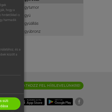
ához
ségek
agytumor
ják, hogy a
ágyú
 hirdetőkkel is
egy harmadik
ágyúállás
ágyúbronz
nálatához, és a
öbbek között a
IRATKOZZ FEL HÍRLEVELÜNKRE!
 süti
adása