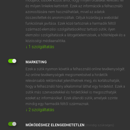
módjáról, többek között arról, hogy milyen oldalakat keresett fel
és milyen linkekre kattintott. Ezek az információk a felhasználó
VAN ELŐFIZETÉSED?
azonosítására nem használhatóak, mivel az adatok
összesítettek és anonimizáltak. Céljuk kizárólag a weboldal
Van előfizetésem a teljes szócikk megtekintéséhez.
funkcióinak javítása. Ezek közé tartoznak a harmadik féltől
származó elemzési szolgáltatásokhoz tartozó sütik; ilyen
BELÉPÉS
elemzési szolgáltatások a látogatóelemzések, a hőtérképek és a
közösségi médiaanalitika.
↓
1
szolgáltatás
MARKETING
Ezek a sütik nyomon követik a felhasználó online tevékenységét.
Az online tevékenységek megismerésével a hirdetők
NINCS ELŐFIZETÉSED?
relevánsabb reklámokat jeleníthetnek meg, és korlátozhatják,
Nincs regisztrációm és előfizetésem. A szótár 2 órás,
hogy a felhasználó hány alkalommal láthat egy hirdetést. Ezek a
díjmentes próbaverziójának elindításához regisztrálok és
sütik más szervezetekkel és hirdetőkkel is megoszthatják
belépek
.
ezeket az információkat. Ezek állandó sütik, amelyek szinte
mindig egy harmadik féltől származnak.
↓
2
szolgáltatás
REGISZTRÁCIÓ
MŰKÖDÉSHEZ ELENGEDHETETLEN
(mindig szükséges)