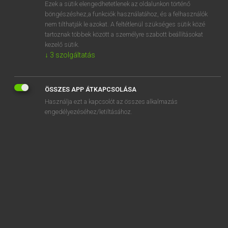
Ezek a sütik elengedhetetlenek az oldalunkon történő
böngészéshez,a funkciók használatához, és a felhasználók
nem tilthatják le azokat. A feltétlenül szükséges sütik közé
Eckhardt Sándor, Konrád Miklós
tartoznak többek között a személyre szabott beállításokat
MAGYAR−FRANCIA NAGYSZÓTÁR
kezelő sütik.
↓
3
szolgáltatás
Kapcsolódó anyagok
agytumor
ÖSSZES APP ÁTKAPCSOLÁSA
ágyú
Használja ezt a kapcsolót az összes alkalmazás
ágyúállás
engedélyezéséhez/letiltásához.
ágyúbronz
ágyúcső
ágyúcsőkupak
ágyúcső-tisztogató
ágyúcsőtorkolat
ágyúdörej