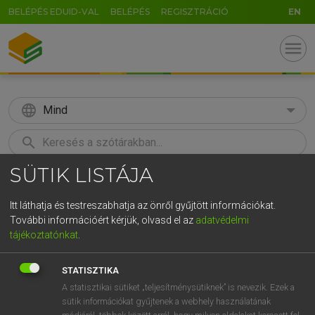
BELÉPÉS EDUID-VAL
BELÉPÉS
REGISZTRÁCIÓ
EN
menu
language
Mind
search
SÜTIK LISTÁJA
GR
KERESÉS
5
6
7
8
9
ö
ü
ó
Itt láthatja és testreszabhatja az önről gyűjtött információkat.
További információért kérjük, olvasd el az
adatvédelmi
r
t
z
u
i
o
p
ő
ú
ECKHARDT SÁNDOR, KONRÁD MIKLÓS
tájékoztatónkat
.
Magyar−francia nagyszótár
g
h
j
k
l
é
á
ű
Ω
STATISZTIKA
v
b
n
m
,
.
-
AltGr
A statisztikai sütiket „teljesítménysütiknek” is nevezik. Ezek a
sütik információkat gyűjtenek a webhely használatának