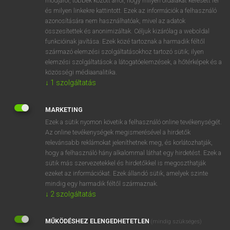
módjáról, többek között arról, hogy milyen oldalakat keresett fel
és milyen linkekre kattintott. Ezek az információk a felhasználó
VAN ELŐFIZETÉSED?
azonosítására nem használhatóak, mivel az adatok
összesítettek és anonimizáltak. Céljuk kizárólag a weboldal
Van előfizetésem a teljes szócikk megtekintéséhez.
funkcióinak javítása. Ezek közé tartoznak a harmadik féltől
származó elemzési szolgáltatásokhoz tartozó sütik; ilyen
BELÉPÉS
elemzési szolgáltatások a látogatóelemzések, a hőtérképek és a
közösségi médiaanalitika.
↓
1
szolgáltatás
MARKETING
Ezek a sütik nyomon követik a felhasználó online tevékenységét.
Az online tevékenységek megismerésével a hirdetők
NINCS ELŐFIZETÉSED?
relevánsabb reklámokat jeleníthetnek meg, és korlátozhatják,
Nincs regisztrációm és előfizetésem. A szótár 2 órás,
hogy a felhasználó hány alkalommal láthat egy hirdetést. Ezek a
díjmentes próbaverziójának elindításához regisztrálok és
sütik más szervezetekkel és hirdetőkkel is megoszthatják
belépek
.
ezeket az információkat. Ezek állandó sütik, amelyek szinte
mindig egy harmadik féltől származnak.
↓
2
szolgáltatás
REGISZTRÁCIÓ
MŰKÖDÉSHEZ ELENGEDHETETLEN
(mindig szükséges)