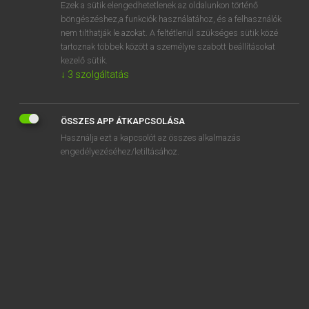
Ezek a sütik elengedhetetlenek az oldalunkon történő
böngészéshez,a funkciók használatához, és a felhasználók
nem tilthatják le azokat. A feltétlenül szükséges sütik közé
Eckhardt Sándor, Konrád Miklós
tartoznak többek között a személyre szabott beállításokat
MAGYAR−FRANCIA NAGYSZÓTÁR
kezelő sütik.
↓
3
szolgáltatás
Kapcsolódó anyagok
zsinóröv
ÖSSZES APP ÁTKAPCSOLÁSA
zsinórpad
Használja ezt a kapcsolót az összes alkalmazás
zsinórpadlás
engedélyezéséhez/letiltásához.
zsinórszegély
zsinórtömítés
zsinórvezeték
zsinórzat
zsír
zsiradék