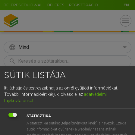
BELÉPÉS EDUID-VAL
BELÉPÉS
REGISZTRÁCIÓ
EN
menu
language
Mind
search
SÜTIK LISTÁJA
GR
KERESÉS
5
6
7
8
9
ö
ü
ó
Itt láthatja és testreszabhatja az önről gyűjtött információkat.
További információért kérjük, olvasd el az
adatvédelmi
r
t
z
u
i
o
p
ő
ú
MOLLAY ERZSÉBET, NAGY ROLAND
tájékoztatónkat
.
Holland−magyar szótár
g
h
j
k
l
é
á
ű
Ω
STATISZTIKA
v
b
n
m
,
.
-
AltGr
A statisztikai sütiket „teljesítménysütiknek” is nevezik. Ezek a
sütik információkat gyűjtenek a webhely használatának