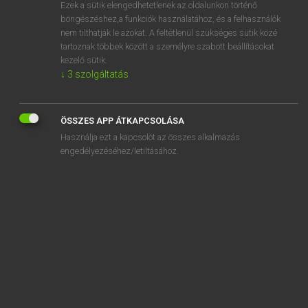
Ezek a sütik elengedhetetlenek az oldalunkon történő
böngészéshez,a funkciók használatához, és a felhasználók
nem tilthatják le azokat. A feltétlenül szükséges sütik közé
Mollay Erzsébet, Nagy Roland
tartoznak többek között a személyre szabott beállításokat
HOLLAND−MAGYAR SZÓTÁR
kezelő sütik.
↓
3
szolgáltatás
Kapcsolódó anyagok
drumster
ÖSSZES APP ÁTKAPCSOLÁSA
drumstick
Használja ezt a kapcsolót az összes alkalmazás
drupje
engedélyezéséhez/letiltásához.
druppel
druppelen
druppelflesje
druppelsgewijs
druppen
ds.