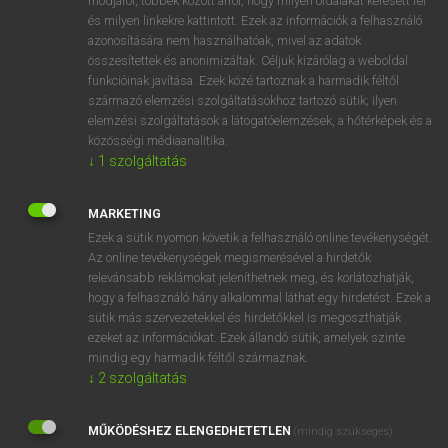
módjáról, többek között arról, hogy milyen oldalakat keresett fel
és milyen linkekre kattintott. Ezek az információk a felhasználó
VAN ELŐFIZETÉSED?
azonosítására nem használhatóak, mivel az adatok
összesítettek és anonimizáltak. Céljuk kizárólag a weboldal
Van előfizetésem a teljes szócikk megtekintéséhez.
funkcióinak javítása. Ezek közé tartoznak a harmadik féltől
származó elemzési szolgáltatásokhoz tartozó sütik; ilyen
BELÉPÉS
elemzési szolgáltatások a látogatóelemzések, a hőtérképek és a
közösségi médiaanalitika.
↓
1
szolgáltatás
MARKETING
Ezek a sütik nyomon követik a felhasználó online tevékenységét.
Az online tevékenységek megismerésével a hirdetők
NINCS ELŐFIZETÉSED?
relevánsabb reklámokat jeleníthetnek meg, és korlátozhatják,
Nincs regisztrációm és előfizetésem. A szótár 2 órás,
hogy a felhasználó hány alkalommal láthat egy hirdetést. Ezek a
díjmentes próbaverziójának elindításához regisztrálok és
sütik más szervezetekkel és hirdetőkkel is megoszthatják
belépek
.
ezeket az információkat. Ezek állandó sütik, amelyek szinte
mindig egy harmadik féltől származnak.
↓
2
szolgáltatás
REGISZTRÁCIÓ
MŰKÖDÉSHEZ ELENGEDHETETLEN
(mindig szükséges)