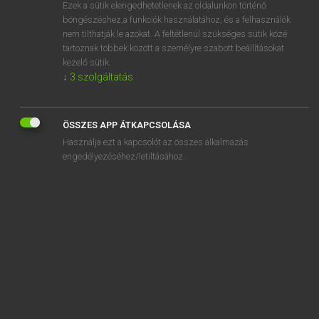
Ezek a sütik elengedhetetlenek az oldalunkon történő
böngészéshez,a funkciók használatához, és a felhasználók
nem tilthatják le azokat. A feltétlenül szükséges sütik közé
Eckhardt Sándor, Konrád Miklós
tartoznak többek között a személyre szabott beállításokat
MAGYAR−FRANCIA NAGYSZÓTÁR
kezelő sütik.
↓
3
szolgáltatás
Kapcsolódó anyagok
zsinórozás
ÖSSZES APP ÁTKAPCSOLÁSA
zsinóröltés
Használja ezt a kapcsolót az összes alkalmazás
zsinóröv
engedélyezéséhez/letiltásához.
zsinórpad
zsinórpadlás
zsinórszegély
zsinórtömítés
zsinórvezeték
zsinórzat