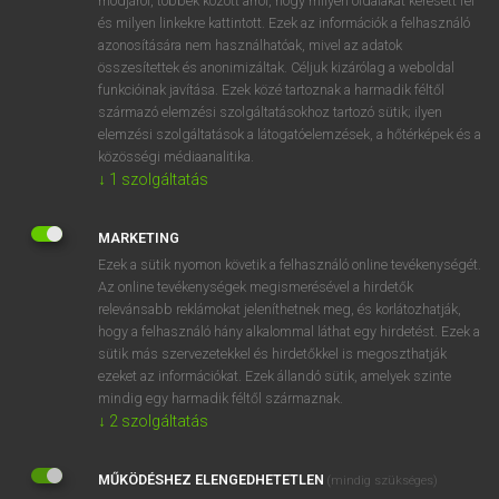
módjáról, többek között arról, hogy milyen oldalakat keresett fel
és milyen linkekre kattintott. Ezek az információk a felhasználó
VAN ELŐFIZETÉSED?
azonosítására nem használhatóak, mivel az adatok
összesítettek és anonimizáltak. Céljuk kizárólag a weboldal
Van előfizetésem a teljes szócikk megtekintéséhez.
funkcióinak javítása. Ezek közé tartoznak a harmadik féltől
származó elemzési szolgáltatásokhoz tartozó sütik; ilyen
BELÉPÉS
elemzési szolgáltatások a látogatóelemzések, a hőtérképek és a
közösségi médiaanalitika.
↓
1
szolgáltatás
MARKETING
Ezek a sütik nyomon követik a felhasználó online tevékenységét.
Az online tevékenységek megismerésével a hirdetők
NINCS ELŐFIZETÉSED?
relevánsabb reklámokat jeleníthetnek meg, és korlátozhatják,
Nincs regisztrációm és előfizetésem. A szótár 2 órás,
hogy a felhasználó hány alkalommal láthat egy hirdetést. Ezek a
díjmentes próbaverziójának elindításához regisztrálok és
sütik más szervezetekkel és hirdetőkkel is megoszthatják
belépek
.
ezeket az információkat. Ezek állandó sütik, amelyek szinte
mindig egy harmadik féltől származnak.
↓
2
szolgáltatás
REGISZTRÁCIÓ
MŰKÖDÉSHEZ ELENGEDHETETLEN
(mindig szükséges)