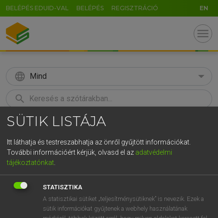
BELÉPÉS EDUID-VAL
BELÉPÉS
REGISZTRÁCIÓ
EN
menu
language
Mind
search
SÜTIK LISTÁJA
GR
KERESÉS
5
6
7
8
9
ö
ü
ó
Itt láthatja és testreszabhatja az önről gyűjtött információkat.
További információért kérjük, olvasd el az
adatvédelmi
r
t
z
u
i
o
p
ő
ú
ECKHARDT SÁNDOR, KONRÁD MIKLÓS
tájékoztatónkat
.
Magyar−francia nagyszótár
g
h
j
k
l
é
á
ű
Ω
STATISZTIKA
v
b
n
m
,
.
-
AltGr
A statisztikai sütiket „teljesítménysütiknek” is nevezik. Ezek a
sütik információkat gyűjtenek a webhely használatának