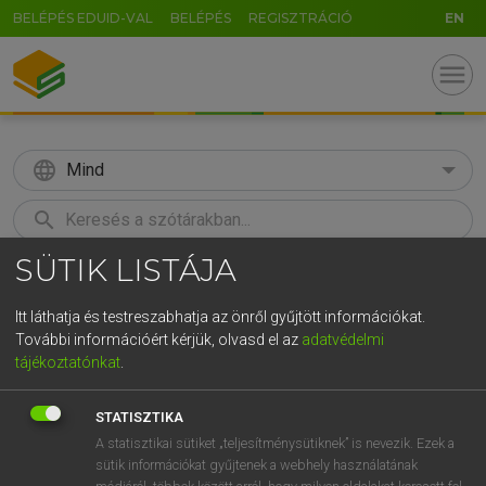
BELÉPÉS EDUID-VAL
BELÉPÉS
REGISZTRÁCIÓ
EN
menu
language
Mind
search
SÜTIK LISTÁJA
GR
KERESÉS
5
6
7
8
9
ö
ü
ó
Itt láthatja és testreszabhatja az önről gyűjtött információkat.
További információért kérjük, olvasd el az
adatvédelmi
r
t
z
u
i
o
p
ő
ú
ECKHARDT SÁNDOR, KONRÁD MIKLÓS
tájékoztatónkat
.
Magyar−francia nagyszótár
g
h
j
k
l
é
á
ű
Ω
STATISZTIKA
v
b
n
m
,
.
-
AltGr
A statisztikai sütiket „teljesítménysütiknek” is nevezik. Ezek a
sütik információkat gyűjtenek a webhely használatának