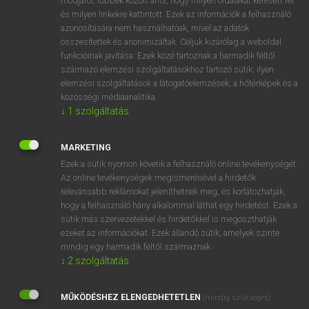
módjáról, többek között arról, hogy milyen oldalakat keresett fel
és milyen linkekre kattintott. Ezek az információk a felhasználó
VAN ELŐFIZETÉSED?
azonosítására nem használhatóak, mivel az adatok
összesítettek és anonimizáltak. Céljuk kizárólag a weboldal
Van előfizetésem a teljes szócikk megtekintéséhez.
funkcióinak javítása. Ezek közé tartoznak a harmadik féltől
származó elemzési szolgáltatásokhoz tartozó sütik; ilyen
BELÉPÉS
elemzési szolgáltatások a látogatóelemzések, a hőtérképek és a
közösségi médiaanalitika.
↓
1
szolgáltatás
MARKETING
Ezek a sütik nyomon követik a felhasználó online tevékenységét.
Az online tevékenységek megismerésével a hirdetők
NINCS ELŐFIZETÉSED?
relevánsabb reklámokat jeleníthetnek meg, és korlátozhatják,
Nincs regisztrációm és előfizetésem. A szótár 2 órás,
hogy a felhasználó hány alkalommal láthat egy hirdetést. Ezek a
díjmentes próbaverziójának elindításához regisztrálok és
sütik más szervezetekkel és hirdetőkkel is megoszthatják
belépek
.
ezeket az információkat. Ezek állandó sütik, amelyek szinte
mindig egy harmadik féltől származnak.
↓
2
szolgáltatás
REGISZTRÁCIÓ
MŰKÖDÉSHEZ ELENGEDHETETLEN
(mindig szükséges)