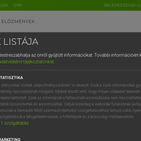
ÉGEK
GYIK
BELÉPÉS EDUID-V
ELŐZMÉNYEK
 LISTÁJA
és testreszabhatja az önről gyűjtött információkat.
További információért k
HU
DE
CN
FR
ES
IT
NL
RU
GR
adatvédelmi tájékoztatónkat
.
ARDT SÁNDOR, KONRÁD MIKLÓS
1
2
3
4
5
6
7
8
9
ar−francia nagyszótár
TATISZTIKA
q
w
e
r
t
z
u
i
 statisztikai sütiket „teljesítménysütiknek” is nevezik. Ezek a sütik információkat gy
ebhely használatának módjáról, többek között arról, hogy milyen oldalakat keresett 
a
s
d
f
g
h
j
k
l
é
inkekre kattintott. Ezek az információk a felhasználó azonosítására nem használható
datok összesítettek és anonimizáltak. Céljuk kizárólag a weboldal funkcióinak javít
í
y
x
c
v
b
n
m
,
.
artoznak a harmadik féltől származó elemzési szolgáltatásokhoz tartozó sütik; ilye
zolgáltatások a látogatóelemzések, a hőtérképek és a közösségi médiaanalitika.
VAN ELŐFIZETÉSED?
NINCS ELŐFIZETÉSED
1
szolgáltatás
előfizetésem a teljes szócikk
Nincs regisztrációm és előfiz
megtekintéséhez.
A szótár 2 órás, díjmente
MARKETING