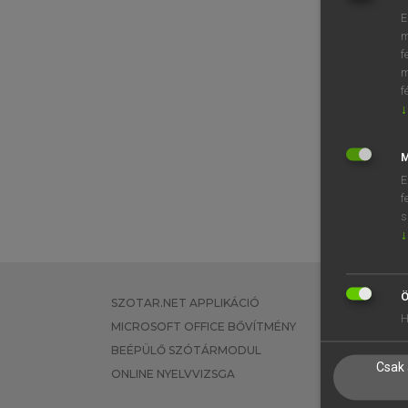
E
m
f
m
f
↓
M
E
f
s
↓
Ö
SZOTAR.NET APPLIKÁCIÓ
EGYÉNI FEL
H
MICROSOFT OFFICE BŐVÍTMÉNY
TANULÓKNA
BEÉPÜLŐ SZÓTÁRMODUL
OKTATÁSI I
Csak 
ONLINE NYELVVIZSGA
VÁLLALATI 