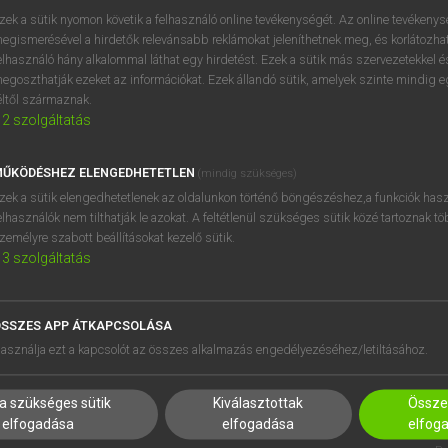
próbaverziójának elindítás
zek a sütik nyomon követik a felhasználó online tevékenységét. Az online tevékeny
BELÉPÉS
regisztrálok és
belépek
.
egismerésével a hirdetők relevánsabb reklámokat jeleníthetnek meg, és korlátozhat
elhasználó hány alkalommal láthat egy hirdetést. Ezek a sütik más szervezetekkel és
egoszthatják ezeket az információkat. Ezek állandó sütik, amelyek szinte mindig 
REGISZTRÁCIÓ
éltől származnak.
2
szolgáltatás
ŰKÖDÉSHEZ ELENGEDHETETLEN
(mindig szükséges)
zek a sütik elengedhetetlenek az oldalunkon történő böngészéshez,a funkciók hasz
elhasználók nem tilthatják le azokat. A feltétlenül szükséges sütik közé tartoznak t
zemélyre szabott beállításokat kezelő sütik.
3
szolgáltatás
SSZES APP ÁTKAPCSOLÁSA
HASZNÁLÓKNAK
SÚGÓ
asználja ezt a kapcsolót az összes alkalmazás engedélyezéséhez/letiltásához.
K
RÓLUNK
NTÉZMÉNYEKNEK
ELÉRHETŐSÉG
a szükséges sütik
Kiválasztottak
Összes
MEGOLDÁSOK
SÜTI BEÁLLÍTÁSOK
elfogadása
elfogadása
elfog