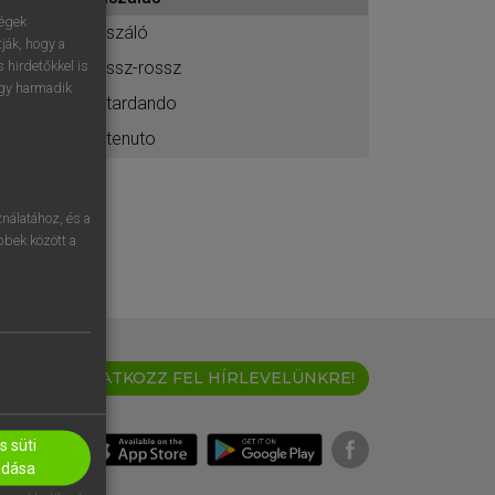
ához
ségek
riszáló
ják, hogy a
rissz-rossz
 hirdetőkkel is
egy harmadik
ritardando
ritenuto
nálatához, és a
öbbek között a
IRATKOZZ FEL HÍRLEVELÜNKRE!
 süti
adása