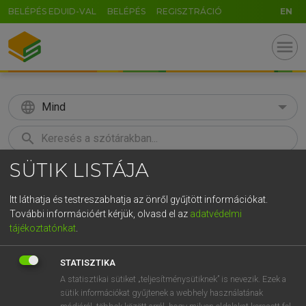
BELÉPÉS EDUID-VAL
BELÉPÉS
REGISZTRÁCIÓ
EN
menu
language
Mind
search
SÜTIK LISTÁJA
GR
KERESÉS
5
6
7
8
9
ö
ü
ó
Itt láthatja és testreszabhatja az önről gyűjtött információkat.
További információért kérjük, olvasd el az
adatvédelmi
r
t
z
u
i
o
p
ő
ú
ECKHARDT SÁNDOR, KONRÁD MIKLÓS
tájékoztatónkat
.
Magyar−francia nagyszótár
g
h
j
k
l
é
á
ű
Ω
STATISZTIKA
v
b
n
m
,
.
-
AltGr
A statisztikai sütiket „teljesítménysütiknek” is nevezik. Ezek a
sütik információkat gyűjtenek a webhely használatának