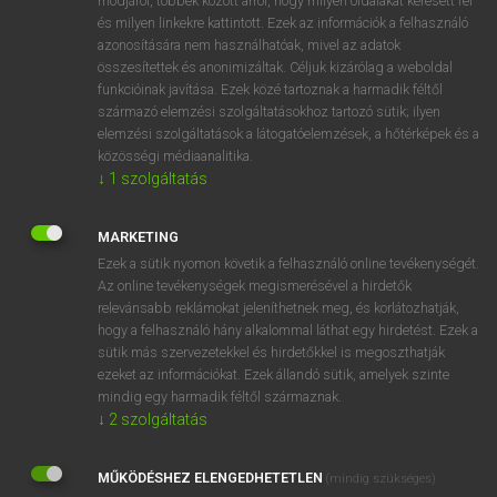
módjáról, többek között arról, hogy milyen oldalakat keresett fel
és milyen linkekre kattintott. Ezek az információk a felhasználó
VAN ELŐFIZETÉSED?
azonosítására nem használhatóak, mivel az adatok
összesítettek és anonimizáltak. Céljuk kizárólag a weboldal
Van előfizetésem a teljes szócikk megtekintéséhez.
funkcióinak javítása. Ezek közé tartoznak a harmadik féltől
származó elemzési szolgáltatásokhoz tartozó sütik; ilyen
BELÉPÉS
elemzési szolgáltatások a látogatóelemzések, a hőtérképek és a
közösségi médiaanalitika.
↓
1
szolgáltatás
MARKETING
Ezek a sütik nyomon követik a felhasználó online tevékenységét.
Az online tevékenységek megismerésével a hirdetők
NINCS ELŐFIZETÉSED?
relevánsabb reklámokat jeleníthetnek meg, és korlátozhatják,
Nincs regisztrációm és előfizetésem. A szótár 2 órás,
hogy a felhasználó hány alkalommal láthat egy hirdetést. Ezek a
díjmentes próbaverziójának elindításához regisztrálok és
sütik más szervezetekkel és hirdetőkkel is megoszthatják
belépek
.
ezeket az információkat. Ezek állandó sütik, amelyek szinte
mindig egy harmadik féltől származnak.
↓
2
szolgáltatás
REGISZTRÁCIÓ
MŰKÖDÉSHEZ ELENGEDHETETLEN
(mindig szükséges)