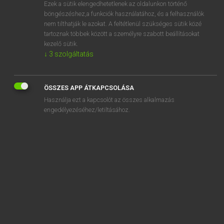
Ezek a sütik elengedhetetlenek az oldalunkon történő
böngészéshez,a funkciók használatához, és a felhasználók
nem tilthatják le azokat. A feltétlenül szükséges sütik közé
Eckhardt Sándor, Konrád Miklós
tartoznak többek között a személyre szabott beállításokat
MAGYAR−FRANCIA NAGYSZÓTÁR
kezelő sütik.
↓
3
szolgáltatás
Kapcsolódó anyagok
rippiges
ÖSSZES APP ÁTKAPCSOLÁSA
ripsz
Használja ezt a kapcsolót az összes alkalmazás
ripsz-ropsz
engedélyezéséhez/letiltásához.
ristorno
riszál
riszálás
riszáló
rissz-rossz
ritardando