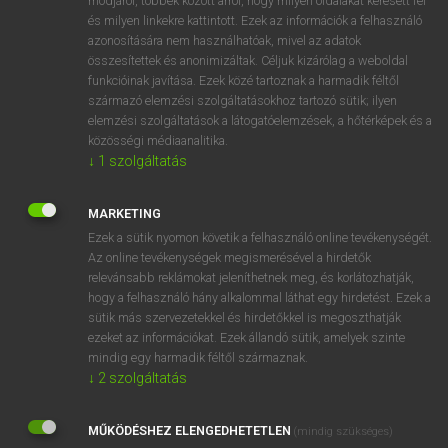
módjáról, többek között arról, hogy milyen oldalakat keresett fel
és milyen linkekre kattintott. Ezek az információk a felhasználó
VAN ELŐFIZETÉSED?
azonosítására nem használhatóak, mivel az adatok
összesítettek és anonimizáltak. Céljuk kizárólag a weboldal
Van előfizetésem a teljes szócikk megtekintéséhez.
funkcióinak javítása. Ezek közé tartoznak a harmadik féltől
származó elemzési szolgáltatásokhoz tartozó sütik; ilyen
BELÉPÉS
elemzési szolgáltatások a látogatóelemzések, a hőtérképek és a
közösségi médiaanalitika.
↓
1
szolgáltatás
MARKETING
Ezek a sütik nyomon követik a felhasználó online tevékenységét.
Az online tevékenységek megismerésével a hirdetők
NINCS ELŐFIZETÉSED?
relevánsabb reklámokat jeleníthetnek meg, és korlátozhatják,
Nincs regisztrációm és előfizetésem. A szótár 2 órás,
hogy a felhasználó hány alkalommal láthat egy hirdetést. Ezek a
díjmentes próbaverziójának elindításához regisztrálok és
sütik más szervezetekkel és hirdetőkkel is megoszthatják
belépek
.
ezeket az információkat. Ezek állandó sütik, amelyek szinte
mindig egy harmadik féltől származnak.
↓
2
szolgáltatás
REGISZTRÁCIÓ
MŰKÖDÉSHEZ ELENGEDHETETLEN
(mindig szükséges)