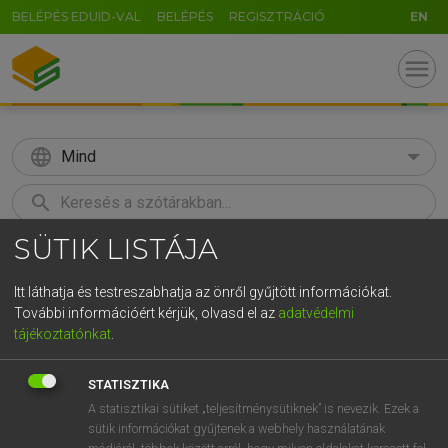
BELÉPÉS EDUID-VAL
BELÉPÉS
REGISZTRÁCIÓ
EN
menu
language
Mind
search
SÜTIK LISTÁJA
GR
KERESÉS
5
6
7
8
9
ö
ü
ó
Itt láthatja és testreszabhatja az önről gyűjtött információkat.
További információért kérjük, olvasd el az
adatvédelmi
r
t
z
u
i
o
p
ő
ú
ECKHARDT SÁNDOR, KONRÁD MIKLÓS
tájékoztatónkat
.
Magyar−francia nagyszótár
g
h
j
k
l
é
á
ű
Ω
STATISZTIKA
v
b
n
m
,
.
-
AltGr
A statisztikai sütiket „teljesítménysütiknek” is nevezik. Ezek a
sütik információkat gyűjtenek a webhely használatának