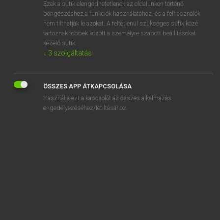
Ezek a sütik elengedhetetlenek az oldalunkon történő
böngészéshez,a funkciók használatához, és a felhasználók
nem tilthatják le azokat. A feltétlenül szükséges sütik közé
Eckhardt Sándor, Konrád Miklós
tartoznak többek között a személyre szabott beállításokat
MAGYAR−FRANCIA NAGYSZÓTÁR
kezelő sütik.
↓
3
szolgáltatás
Kapcsolódó anyagok
riposztoz
ÖSSZES APP ÁTKAPCSOLÁSA
ripők
Használja ezt a kapcsolót az összes alkalmazás
ripőkség
engedélyezéséhez/letiltásához.
rippiges
ripsz
ripsz-ropsz
ristorno
riszál
riszálás