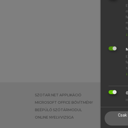
E
m
f
m
f
↓
M
E
f
s
↓
Ö
SZOTAR.NET APPLIKÁCIÓ
EGYÉNI FEL
H
MICROSOFT OFFICE BŐVÍTMÉNY
TANULÓKNA
BEÉPÜLŐ SZÓTÁRMODUL
OKTATÁSI I
Csak 
ONLINE NYELVVIZSGA
VÁLLALATI 