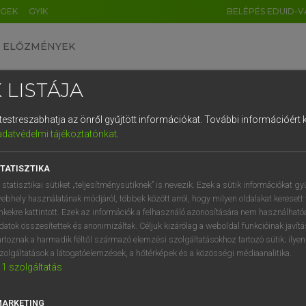
ÉGEK
GYIK
BELÉPÉS EDUID-V
ELŐZMÉNYEK
 LISTÁJA
és testreszabhatja az önről gyűjtött információkat.
További információért k
HU
DE
CN
FR
ES
IT
NL
RU
GR
adatvédelmi tájékoztatónkat
.
entes angol szótár
1
2
3
4
5
6
7
8
9
TATISZTIKA
ige
t
invade (the country)
q
w
e
r
t
z
u
i
 statisztikai sütiket „teljesítménysütiknek” is nevezik. Ezek a sütik információkat gy
rush/dash/burst in/into
ebhely használatának módjáról, többek között arról, hogy milyen oldalakat keresett 
a
s
d
f
g
h
j
k
l
é
inkekre kattintott. Ezek az információk a felhasználó azonosítására nem használható
datok összesítettek és anonimizáltak. Céljuk kizárólag a weboldal funkcióinak javít
í
y
x
c
v
b
n
m
,
.
artoznak a harmadik féltől származó elemzési szolgáltatásokhoz tartozó sütik; ilye
ont
keresése szótárainkban
zolgáltatások a látogatóelemzések, a hőtérképek és a közösségi médiaanalitika.
1
szolgáltatás
MARKETING