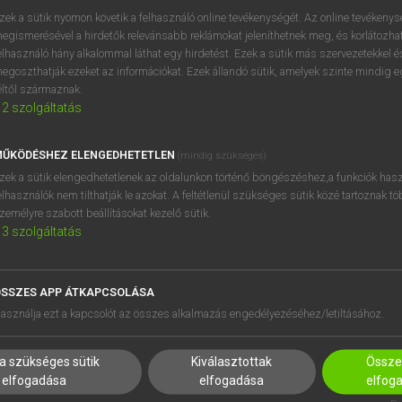
zek a sütik nyomon követik a felhasználó online tevékenységét. Az online tevékeny
egismerésével a hirdetők relevánsabb reklámokat jeleníthetnek meg, és korlátozhat
elhasználó hány alkalommal láthat egy hirdetést. Ezek a sütik más szervezetekkel és
egoszthatják ezeket az információkat. Ezek állandó sütik, amelyek szinte mindig 
éltől származnak.
2
szolgáltatás
ŰKÖDÉSHEZ ELENGEDHETETLEN
(mindig szükséges)
zek a sütik elengedhetetlenek az oldalunkon történő böngészéshez,a funkciók hasz
elhasználók nem tilthatják le azokat. A feltétlenül szükséges sütik közé tartoznak t
zemélyre szabott beállításokat kezelő sütik.
3
szolgáltatás
SSZES APP ÁTKAPCSOLÁSA
HASZNÁLÓKNAK
SÚGÓ
asználja ezt a kapcsolót az összes alkalmazás engedélyezéséhez/letiltásához.
K
RÓLUNK
NTÉZMÉNYEKNEK
ELÉRHETŐSÉG
a szükséges sütik
Kiválasztottak
Összes
MEGOLDÁSOK
SÜTI BEÁLLÍTÁSOK
elfogadása
elfogadása
elfog