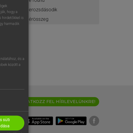
be round
ségek
berozsdásodik
ják, hogy a
 hirdetőkkel is
bérösszeg
egy harmadik
nálatához, és a
öbbek között a
IRATKOZZ FEL HÍRLEVELÜNKRE!
 süti
adása