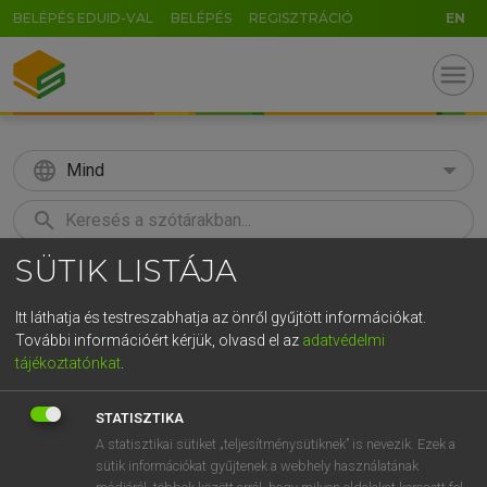
BELÉPÉS EDUID-VAL
BELÉPÉS
REGISZTRÁCIÓ
EN
menu
language
Mind
search
SÜTIK LISTÁJA
U
GR
KERESÉS
5
6
7
8
9
ö
ü
ó
Itt láthatja és testreszabhatja az önről gyűjtött információkat.
További információért kérjük, olvasd el az
adatvédelmi
r
t
z
u
i
o
p
ő
ú
LÁZÁR A. PÉTER, VARGA GYÖRGY
tájékoztatónkat
.
Magyar−angol egyetemes nagyszótár
g
h
j
k
l
é
á
ű
Ω
STATISZTIKA
c
v
b
n
m
,
.
-
AltGr
A statisztikai sütiket „teljesítménysütiknek” is nevezik. Ezek a
sütik információkat gyűjtenek a webhely használatának