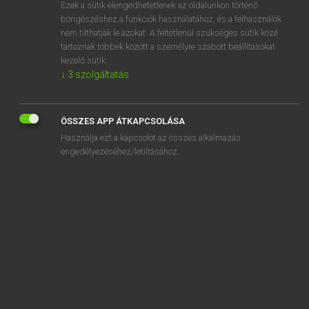
Ezek a sütik elengedhetetlenek az oldalunkon történő
böngészéshez,a funkciók használatához, és a felhasználók
nem tilthatják le azokat. A feltétlenül szükséges sütik közé
Lázár A. Péter, Varga György
tartoznak többek között a személyre szabott beállításokat
MAGYAR−ANGOL EGYETEMES NAGYSZÓTÁR
kezelő sütik.
↓
3
szolgáltatás
Kapcsolódó anyagok
elválasztó vonal
ÖSSZES APP ÁTKAPCSOLÁSA
elválik
Használja ezt a kapcsolót az összes alkalmazás
elvállal
engedélyezéséhez/letiltásához.
elvallástalanodás
elváló
elvált
elváltozás
elváltozik
elváltoztat