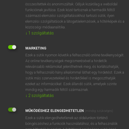
⚲ Bernese
keresése szótárainkban
összesítettek és anonimizáltak. Céljuk kizárólag a weboldal
funkcióinak javítása. Ezek közé tartoznak a harmadik féltől
származó elemzési szolgáltatásokhoz tartozó sütik; ilyen
elemzési szolgáltatások a látogatóelemzések, a hőtérképek és a
közösségi médiaanalitika.
DÍJMENTES ANGOL SZÓTÁR
↓
1
szolgáltatás
bérmunkás
MARKETING
Bernadette
Ezek a sütik nyomon követik a felhasználó online tevékenységét.
Bernard
Az online tevékenységek megismerésével a hirdetők
relevánsabb reklámokat jeleníthetnek meg, és korlátozhatják,
bernáthegyi
hogy a felhasználó hány alkalommal láthat egy hirdetést. Ezek a
Bernese
sütik más szervezetekkel és hirdetőkkel is megoszthatják
ezeket az információkat. Ezek állandó sütik, amelyek szinte
berni
mindig egy harmadik féltől származnak.
berobog
↓
2
szolgáltatás
berohan
MŰKÖDÉSHEZ ELENGEDHETETLEN
(mindig szükséges)
beront
Ezek a sütik elengedhetetlenek az oldalunkon történő
böngészéshez,a funkciók használatához, és a felhasználók