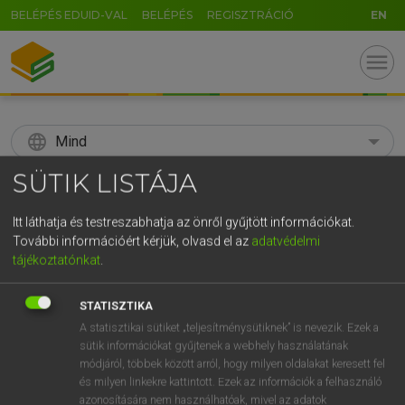
BELÉPÉS EDUID-VAL
BELÉPÉS
REGISZTRÁCIÓ
EN
menu
language
Mind
SÜTIK LISTÁJA
search
GR
Itt láthatja és testreszabhatja az önről gyűjtött információkat.
KERESÉS
További információért kérjük, olvasd el az
adatvédelmi
5
6
7
8
9
ö
ü
ó
tájékoztatónkat
.
r
t
z
u
i
o
p
ő
ú
Díjmentes angol szótár
STATISZTIKA
g
h
j
k
l
é
á
ű
Ω
A statisztikai sütiket „teljesítménysütiknek” is nevezik. Ezek a
mn
/
fn
Bernese
berni
sütik információkat gyűjtenek a webhely használatának
v
b
n
m
,
.
-
AltGr
módjáról, többek között arról, hogy milyen oldalakat keresett fel
és milyen linkekre kattintott. Ezek az információk a felhasználó
azonosítására nem használhatóak, mivel az adatok