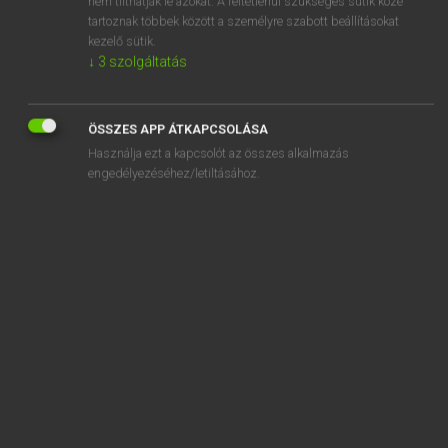
nem tilthatják le azokat. A feltétlenül szükséges sütik közé
tartoznak többek között a személyre szabott beállításokat
kezelő sütik.
SZOTAR.NET APPLIKÁCIÓ
↓
3
szolgáltatás
MICROSOFT OFFICE BŐVÍTMÉNY
BEÉPÜLŐ SZÓTÁRMODUL
ÖSSZES APP ÁTKAPCSOLÁSA
ONLINE NYELVVIZSGA
Használja ezt a kapcsolót az összes alkalmazás
engedélyezéséhez/letiltásához.
EGYÉNI FELHASZNÁLÓKNAK
TANULÓKNAK
OKTATÁSI INTÉZMÉNYEKNEK
VÁLLALATI MEGOLDÁSOK
SÚGÓ
RÓLUNK
ELÉRHETŐSÉG
SÜTI BEÁLLÍTÁSOK